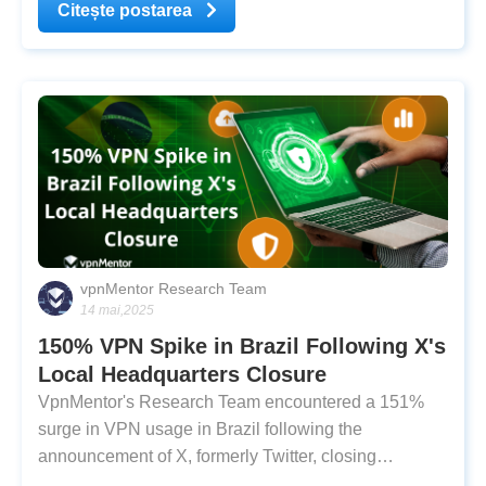
allowed access to its site from within the country and
Citește postarea
subsequently geo-blocked French IP
vpnMentor Research Team
14 mai,2025
150% VPN Spike in Brazil Following X's
Local Headquarters Closure
VpnMentor's Research Team encountered a 151%
surge in VPN usage in Brazil following the
announcement of X, formerly Twitter, closing
operations in the country. Musk made the decision