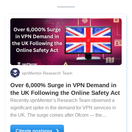
vpnMentor Research Team
Over 6,000% Surge in VPN Demand in
the UK Following the Online Safety Act
Recently vpnMentor’s Research Team observed a
significant spike in the demand for VPN services in
the UK. The surge comes after Ofcom — the
country’s regulator for online safety — implemented
the Online Safety Act as a measure to keep children
Citește postarea