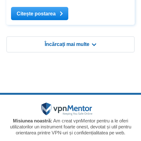
groundbreaking technology and its impact on
cybersecurity, we turn to renowned cybersecurity
Citește postarea
expert Jeremiah Fowler. In this exclusive Q&A
Încărcați mai multe
Misiunea noastră:
Am creat vpnMentor pentru a le oferi
utilizatorilor un instrument foarte onest, devotat și util pentru
orientarea printre VPN-uri și confidențialitatea pe web.