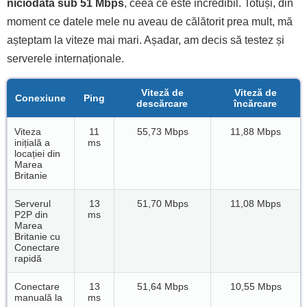
niciodată sub 51 Mbps
, ceea ce este incredibil. Totuși, din
moment ce datele mele nu aveau de călătorit prea mult, mă
așteptam la viteze mai mari. Așadar, am decis să testez și
serverele internaționale.
Viteză de
Viteză de
Conexiune
Ping
descărcare
încărcare
Viteza
11
55,73 Mbps
11,88 Mbps
inițială a
ms
locației din
Marea
Britanie
Serverul
13
51,70 Mbps
11,08 Mbps
P2P din
ms
Marea
Britanie cu
Conectare
rapidă
Conectare
13
51,64 Mbps
10,55 Mbps
manuală la
ms