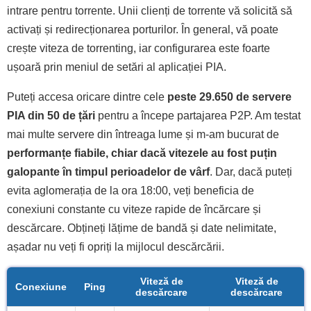
intrare pentru torrente. Unii clienți de torrente vă solicită să
activați și redirecționarea porturilor. În general, vă poate
crește viteza de torrenting, iar configurarea este foarte
ușoară prin meniul de setări al aplicației PIA.
Puteți accesa oricare dintre cele
peste 29.650 de servere
PIA din 50 de țări
pentru a începe partajarea P2P. Am testat
mai multe servere din întreaga lume și m-am bucurat de
performanțe fiabile, chiar dacă vitezele au fost puțin
galopante în timpul perioadelor de vârf
. Dar, dacă puteți
evita aglomerația de la ora 18:00, veți beneficia de
conexiuni constante cu viteze rapide de încărcare și
descărcare. Obțineți lățime de bandă și date nelimitate,
așadar nu veți fi opriți la mijlocul descărcării.
Viteză de
Viteză de
Conexiune
Ping
descărcare
descărcare