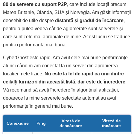
80 de servere cu suport P2P
, care include locații precum
Marea Britanie, Olanda, SUA și Norvegia. Am găsit informații
deosebit de utile despre
distanță și gradul de încărcare
,
pentru a putea vedea cât de aglomerate sunt serverele și
care sunt cele mai apropiate de mine. Acest lucru se traduce
printr-o performanță mai bună.
CyberGhost este rapid. Am avut cele mai bune performanțe
atunci când m-am conectat la un server din apropierea
locației mele fizice.
Nu este la fel de rapid ca unii dintre
ceilalți furnizori din această listă, dar este de încredere
.
Vă recomand să aveți încredere în algoritmul aplicației,
deoarece la mine serverele selectate automat au avut
performanțe în general mai bune.
Viteză de
Viteză de
Conexiune
Ping
descărcare
încărcare