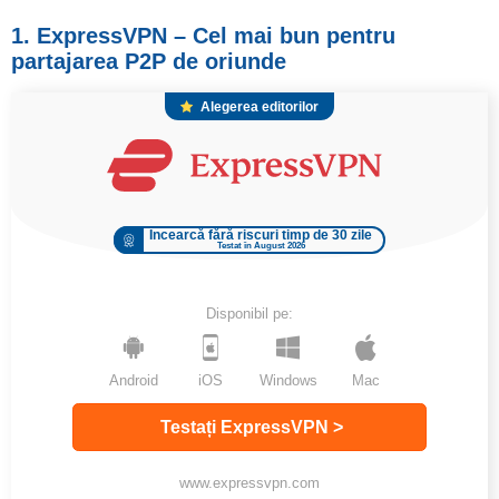
1. ExpressVPN – Cel mai bun pentru
partajarea P2P de oriunde
Alegerea editorilor
Încearcă fără riscuri timp de 30 zile
Testat în August 2026
Disponibil pe:
Android
iOS
Windows
Mac
Testați ExpressVPN >
www.expressvpn.com