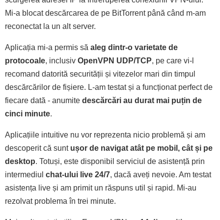
Mi-a blocat descărcarea de pe BitTorrent până când m-am
reconectat la un alt server.
Aplicația mi-a permis să
aleg dintr-o varietate de
protocoale
, inclusiv
OpenVPN UDP/TCP
, pe care vi-l
recomand datorită securității și vitezelor mari din timpul
descărcărilor de fișiere. L-am testat și a funcționat perfect de
fiecare dată - anumite
descărcări au durat mai puțin de
cinci minute
.
Aplicațiile intuitive nu vor reprezenta nicio problemă și am
descoperit că sunt
ușor de navigat atât pe mobil, cât și pe
desktop
. Totuși, este disponibil serviciul de asistență prin
intermediul
chat-ului live 24/7
, dacă aveți nevoie. Am testat
asistența live și am primit un răspuns util și rapid. Mi-au
rezolvat problema în trei minute.