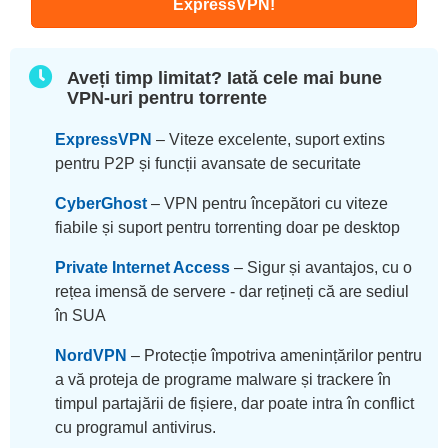
ExpressVPN!
Aveți timp limitat? Iată cele mai bune
VPN-uri pentru torrente
ExpressVPN
–
Viteze excelente, suport extins
pentru P2P și funcții avansate de securitate
CyberGhost
– VPN pentru începători cu viteze
fiabile și suport pentru torrenting doar pe desktop
Private Internet Access
– Sigur și avantajos, cu o
rețea imensă de servere - dar rețineți că are sediul
în SUA
NordVPN
– Protecție împotriva amenințărilor pentru
a vă proteja de programe malware și trackere în
timpul partajării de fișiere, dar poate intra în conflict
cu programul antivirus.