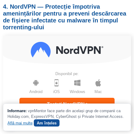
4. NordVPN — Protecție împotriva
amenințărilor pentru a preveni descărcarea
de fișiere infectate cu malware în timpul
torrenting-ului
Disponibil pe:
Android
iOS
Windows
Mac
Testați NordVPN >
Informare:
vpnMentor face parte din același grup de companii ca
Holiday.com, ExpressVPN, CyberGhost și Private Internet Access.
www.nordvpn.com
Află mai multe
Am înțeles