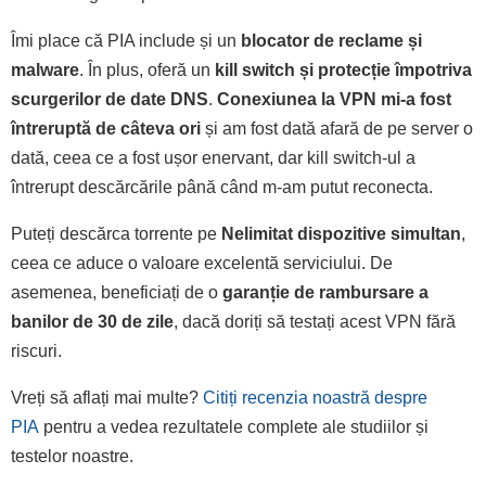
Îmi place că PIA include și un
blocator de reclame și
malware
. În plus, oferă un
kill switch și protecție împotriva
scurgerilor de date DNS
.
Conexiunea la VPN mi-a fost
întreruptă de câteva ori
și am fost dată afară de pe server o
dată, ceea ce a fost ușor enervant, dar kill switch-ul a
întrerupt descărcările până când m-am putut reconecta.
Puteți descărca torrente pe
Nelimitat dispozitive simultan
,
ceea ce aduce o valoare excelentă serviciului. De
asemenea, beneficiați de o
garanție de rambursare a
banilor de 30 de zile
, dacă doriți să testați acest VPN fără
riscuri.
Vreți să aflați mai multe?
Citiți recenzia noastră despre
PIA
pentru a vedea rezultatele complete ale studiilor și
testelor noastre.