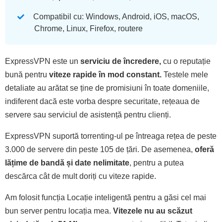
Compatibil cu: Windows, Android, iOS, macOS,
Chrome, Linux, Firefox, routere
ExpressVPN este un
serviciu de încredere,
cu o reputație
bună pentru
viteze rapide în mod constant.
Testele mele
detaliate au arătat se ține de promisiuni în toate domeniile,
indiferent dacă este vorba despre securitate, rețeaua de
servere sau serviciul de asistență pentru clienți.
ExpressVPN suportă torrenting-ul pe întreaga rețea de peste
3.000 de servere din peste 105 de țări. De asemenea,
oferă
lățime de bandă și date nelimitate
, pentru a putea
descărca cât de mult doriți cu viteze rapide.
Am folosit funcția Locație inteligentă pentru a găsi cel mai
bun server pentru locația mea.
Vitezele nu au scăzut