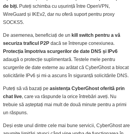
de biți.
Puteți schimba cu ușurință între OpenVPN,
WireGuard și IKEv2, dar nu oferă suport pentru proxy
SOCKS5.
De asemenea, beneficiați de un
kill switch pentru a vă
securiza traficul P2P
dacă se întrerupe conexiunea.
Protecția împotriva scurgerilor de date DNS și IPv6
adaugă o protecție suplimentară. Testele mele pentru
scurgerile de date externe au arătat că CyberGhost a blocat
solicitările IPv6 și mi-a ascuns în siguranță solicitările DNS.
Puteți să vă bazați pe
asistența CyberGhost oferită prin
chat live
, care va răspunde la orice întrebări aveți. Nu
trebuie să așteptați mai mult de două minute pentru a primi
un răspuns.
Deși este unul dintre cele mai bune servicii, CyberGhost are
anumite limitări atunci când vine vorba de funcționarea în