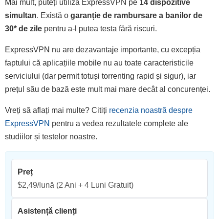
Mai mult, puteți utiliza ExpressVPN pe
14 dispozitive
simultan
. Există o
garanție de rambursare a banilor de
30
*
de zile
pentru a-l putea testa fără riscuri.
ExpressVPN nu are dezavantaje importante, cu excepția
faptului că aplicațiile mobile nu au toate caracteristicile
serviciului (dar permit totuși torrenting rapid și sigur), iar
prețul său de bază este mult mai mare decât al concurenței.
Vreți să aflați mai multe? Citiți
recenzia noastră despre
ExpressVPN
pentru a vedea rezultatele complete ale
studiilor și testelor noastre.
Preț
$2,49/lună
(2 Ani + 4 Luni Gratuit)
Asistență clienți