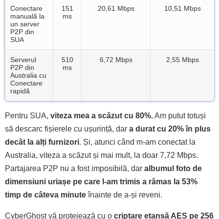
Conectare
151
20,61 Mbps
10,51 Mbps
manuală la
ms
un server
P2P din
SUA
Serverul
510
6,72 Mbps
2,55 Mbps
P2P din
ms
Australia cu
Conectare
rapidă
Pentru SUA,
viteza mea a scăzut cu 80%.
Am putut totuși
să descarc fișierele cu ușurință, dar
a durat cu 20% în plus
decât la alți furnizori
. Și, atunci când m-am conectat la
Australia, viteza a scăzut și mai mult, la doar 7,72 Mbps.
Partajarea P2P nu a fost imposibilă, dar
albumul foto de
dimensiuni uriașe pe care l-am trimis a rămas la 53%
timp de câteva minute
înainte de a-și reveni.
CyberGhost vă protejează cu o
criptare etanșă AES pe 256