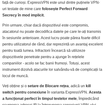
față de curioși. ExpressVPN este unul dintre puținele VPN-
uri testate de mine care
folosește Perfect Forward
Secrecy în mod implicit.
Prin urmare, chiar dacă dispozitivul este compromis,
atacatorul nu poate decodifica datele pe care le-ați transmis
în sesiunile anterioare. Acest lucru poate părea foarte dificil
pentru utilizatorul de rând, dar reprezintă un avantaj excelent
pentru toată lumea. Infractorii încearcă să utilizeze
dispozitivele penetrate pentru a ajunge în rețelele
companiilor - acolo se fac banii frumoși. Totuși, acest
instrument dizolvă atacurile lor salvându-vă de complicații la
locul de muncă.
Veți obține și o
setare de Blocare rețea
, adică un
kill
switch pentru conexiune
în varianta ExpressVPN.
Acesta
a funcționat perfect în timpul testelor mele
, împiedicând
scurgerea adresei IP la întreruperea conexiunii VPN-ului.