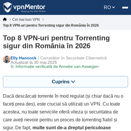
RO
Cel mai bun VPN
Top 8 VPN-uri pentru Torrenting sigur din România în 2026
Top 8 VPN-uri pentru Torrenting
sigur din România în 2026
Elly Hancock
Cercetător în Securitate Cibernetică
Actualizat la 30 mai,2025
Informație verificată de
Anneke van Aswegen
Cuprins
Dacă descărcați torrente în mod regulat (și chiar dacă nu o
faceți prea des), este crucial să utilizați un VPN. Cu toate
acestea, nu toate serviciile oferă viteza și securitatea de
care aveți nevoie pentru un proces de torrenting fiabil și
sigur. De fapt,
multe sunt de-a dreptul periculoase