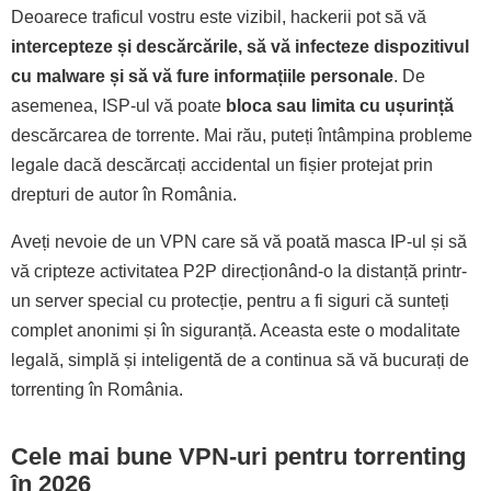
Deoarece traficul vostru este vizibil, hackerii pot să vă
intercepteze și descărcările, să vă infecteze dispozitivul
cu malware și să vă fure informațiile personale
. De
asemenea, ISP-ul vă poate
bloca sau limita cu ușurință
descărcarea de torrente. Mai rău, puteți întâmpina probleme
legale dacă descărcați accidental un fișier protejat prin
drepturi de autor în România.
Aveți nevoie de un VPN care să vă poată masca IP-ul și să
vă cripteze activitatea P2P direcționând-o la distanță printr-
un server special cu protecție, pentru a fi siguri că sunteți
complet anonimi și în siguranță. Aceasta este o modalitate
legală, simplă și inteligentă de a continua să vă bucurați de
torrenting în România.
Cele mai bune VPN-uri pentru torrenting
în 2026