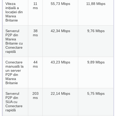
Viteza
11
55,73 Mbps
11,88 Mbps
inițială a
ms
locației din
Marea
Britanie
Serverul
38
42,34 Mbps
9,76 Mbps
P2P din
ms
Marea
Britanie cu
Conectare
rapidă
Conectare
44
43,23 Mbps
9,89 Mbps
manuală la
ms
un server
P2P din
Marea
Britanie
Serverul
203
22,14 Mbps
5,75 Mbps
P2P din
ms
SUA cu
Conectare
rapidă