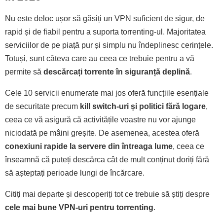
Nu este deloc ușor să găsiți un VPN suficient de sigur, de
rapid și de fiabil pentru a suporta torrenting-ul. Majoritatea
serviciilor de pe piață pur și simplu nu îndeplinesc cerințele.
Totuși, sunt câteva care au ceea ce trebuie pentru a vă
permite să
descărcați torrente în siguranță deplină
.
Cele 10 servicii enumerate mai jos oferă funcțiile esențiale
de securitate precum
kill switch-uri și politici fără logare
,
ceea ce vă asigură că activitățile voastre nu vor ajunge
niciodată pe mâini greșite. De asemenea, acestea oferă
conexiuni rapide la servere din întreaga lume
, ceea ce
înseamnă că puteți descărca cât de mult conținut doriți fără
să așteptați perioade lungi de încărcare.
Citiți mai departe și descoperiți tot ce trebuie să știți despre
cele mai bune VPN-uri pentru torrenting
.