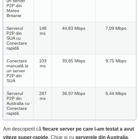
un server
P2P din
Marea
Britanie
Serverul
148
44,83 Mbps
7,09 Mbps
P2P din
ms
SUA cu
Conectare
rapidă
Conectare
103
39,85 Mbps
9,75 Mbps
manuală la
ms
un server
P2P din
SUA
Serverul
287
36,97 Mbps
6,44 Mbps
P2P din
ms
Australia cu
Conectare
rapidă
Am descoperit că
fiecare server pe care l-am testat a avut
viteze super-rapide
. Chiar și cu
serverele din Australia,