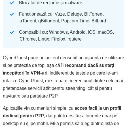
Blocator de reclame și malware
Funcționează cu: Vuze, Deluge, BitTorrent,
uTorrent, qBittorrent, Popcorn Time, BitLord
Compatibil cu: Windows, Android, iOS, macOS,
Chrome, Linux, Firefox, routere
CyberGhost pune un accent deosebit pe ușurința de utilizare
și pe protecția de top, așa că
îl recomand dacă sunteți
începători în VPN-uri
. Indiferent de testele pe care le-am
rulat cu CyberGhost, mi s-a părut mereu unul dintre cele mai
prietenoase servicii atât pentru streaming, cât și pentru
navigare sau partajare P2P.
Aplicațiile vin cu meniuri simple, cu
acces facil la un profil
dedicat pentru P2P
, dar puteți descărca torrente doar pe
desktop nu și pe mobil. Mi-a permis să aleg dintr-o listă de