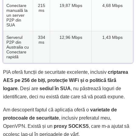
Conectare
215
19,87 Mbps
4,68 Mbps
manuală la
ms
un server
P2P din
SUA
Serverul
334
12,96 Mbps
1,43 Mbps
P2P din
ms
Australia cu
Conectare
rapidă
PIA oferă funcții de securitate excelente, inclusiv
criptarea
AES pe 256 de biți, protecție WiFi și o politică fără
logare
. Deși are
sediul în SUA
, nu păstrează loguri de
identificare, deci nu există date care să vă poată expune.
Am descoperit faptul că aplicația oferă o
varietate de
protocoale de securitate
, inclusiv preferatul meu,
OpenVPN. Există și un
proxy SOCKS5
, care m-a ajutat să
ocolesc lag-ul în perioadele de vârf.