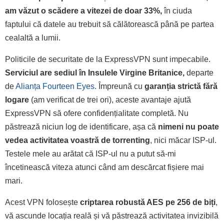
am văzut o scădere a vitezei de doar 33%,
în ciuda
faptului că datele au trebuit să călătorească până pe partea
cealaltă a lumii.
Politicile de securitate de la ExpressVPN sunt impecabile.
Serviciul are sediul în Insulele Virgine Britanice,
departe
de
Alianța Fourteen Eyes
. Împreună cu
garanția strictă fără
logare
(am verificat de trei ori), aceste avantaje ajută
ExpressVPN să ofere confidențialitate completă. Nu
păstrează niciun log de identificare, așa că
nimeni nu poate
vedea activitatea voastră de torrenting
, nici măcar ISP-ul.
Testele mele au arătat că ISP-ul nu a putut să-mi
încetinească viteza atunci când am descărcat fișiere mai
mari.
Acest VPN folosește
criptarea robustă AES pe 256 de biți
,
vă ascunde locația reală și vă păstrează activitatea invizibilă