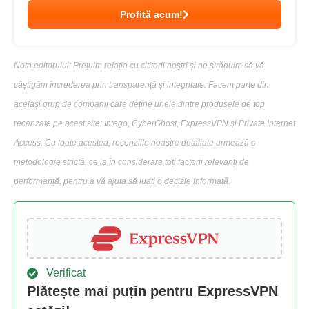
Profită acum!
Nota editorului: Prețuim relația cu cititorii noștri și ne străduim să vă
câștigăm încrederea prin transparență și integritate. Facem parte din
același grup de companii care deține unele dintre produsele de top
recenzate pe acest site: Intego, CyberGhost, ExpressVPN și Private Internet
Access. Cu toate acestea, recenziile noastre detaliate urmează o
metodologie strictă, ce ia în considerare toți factorii relevanți de
performanță, pentru a vă ajuta să luați o decizie informată.
Verificat
Plătește mai puțin pentru ExpressVPN