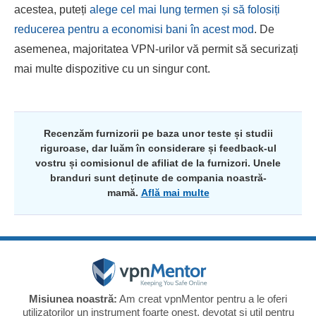
acestea, puteți
alege cel mai lung termen și să folosiți
reducerea pentru a economisi bani în acest mod
. De
asemenea, majoritatea VPN-urilor vă permit să securizați
mai multe dispozitive cu un singur cont.
Recenzăm furnizorii pe baza unor teste și studii
riguroase, dar luăm în considerare și feedback-ul
vostru și comisionul de afiliat de la furnizori. Unele
branduri sunt deținute de compania noastră-
mamă.
Află mai multe
Misiunea noastră:
Am creat vpnMentor pentru a le oferi
utilizatorilor un instrument foarte onest, devotat și util pentru