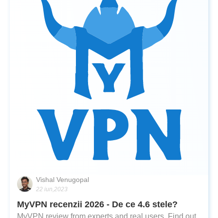
Vishal Venugopal
22 iun,2023
MyVPN recenzii 2026 - De ce 4.6 stele?
MyVPN review from experts and real users. Find out