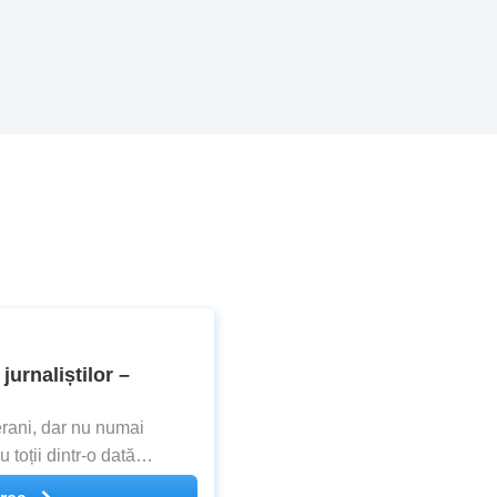
jurnaliștilor –
terani, dar nu numai
toții dintr-o dată
ențiuni Watergate. Cărți