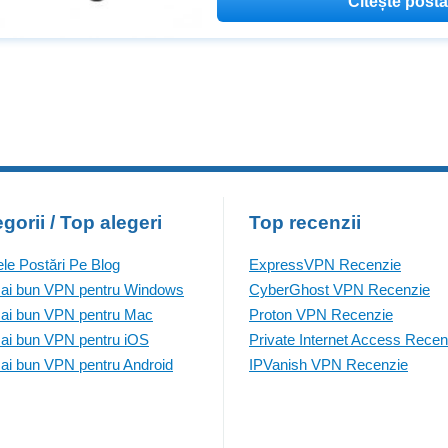
Citește post
precum 1984 de George Orwell sun
un aer periculos referitor la libe
libertatea presei
gorii / Top alegeri
Top recenzii
ele Postări Pe Blog
ExpressVPN Recenzie
ai bun VPN pentru Windows
CyberGhost VPN Recenzie
ai bun VPN pentru Mac
Proton VPN Recenzie
ai bun VPN pentru iOS
Private Internet Access Recen
ai bun VPN pentru Android
IPVanish VPN Recenzie