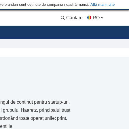
 Unele branduri sunt deținute de compania noastră-mamă.
Află mai multe
Căutare
RO
ngul de conținut pentru startup-uri,
 grupului Haaretz, principalul trust
ordonând toate operațiunile: print,
ențiile.