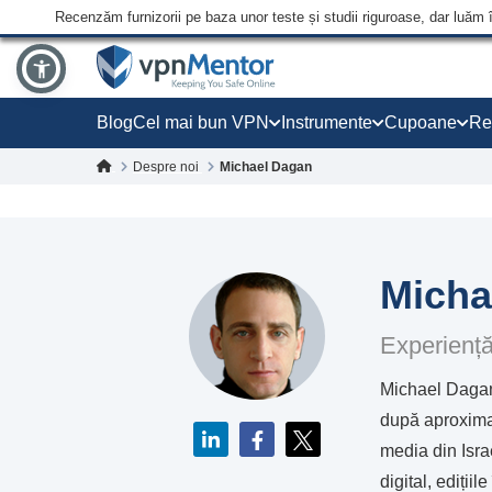
Recenzăm furnizorii pe baza unor teste și studii riguroase, dar luăm 
Blog
Cel mai bun VPN
Instrumente
Cupoane
Re
Despre noi
Michael Dagan
Micha
Experiență
Michael Dagan 
după aproximati
media din Israe
digital, ediții