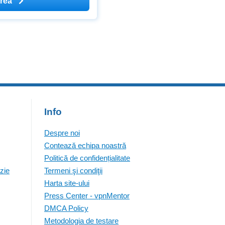
area
t expuse la librării și
rtatea de exprimare și
Info
Despre noi
Contează echipa noastră
Politică de confidențialitate
zie
Termeni şi condiţii
Harta site-ului
Press Center - vpnMentor
DMCA Policy
Metodologia de testare