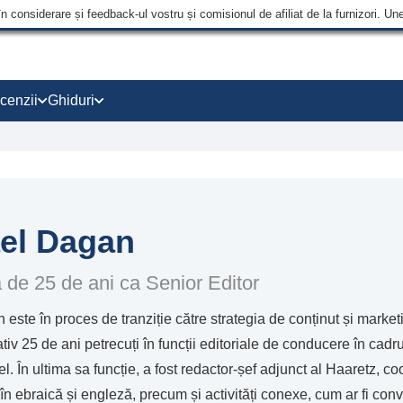
în considerare și feedback-ul vostru și comisionul de afiliat de la furnizori.
cenzii
Ghiduri
el Dagan
 de 25 de ani ca Senior Editor
este în proces de tranziție către strategia de conținut și marketi
v 25 de ani petrecuți în funcții editoriale de conducere în cadrul
l. În ultima sa funcție, a fost redactor-șef adjunct al Haaretz, co
le în ebraică și engleză, precum și activități conexe, cum ar fi conv