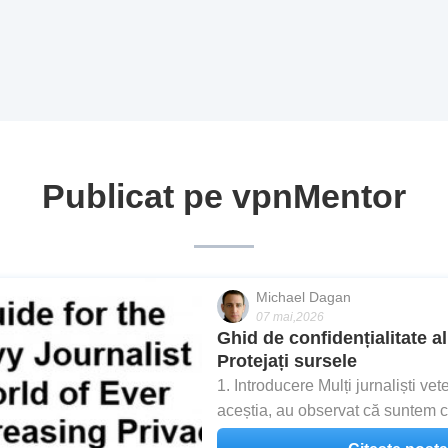
Publicat pe vpnMentor
Michael Dagan
07 mai,2026
Ghid de confidențialitate al 
Protejați sursele
1. Introducere Mulți jurnaliști ve
aceștia, au observat că suntem cu 
bombardați din toate părțile cu m