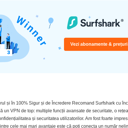
Vezi abonamente & prețur
ul și în 100% Sigur și de Încredere Recomand Surfshark cu încre
bă un VPN de top: multiple funcții avansate de securitate, o rețea
idențialitatea și securitatea utilizatorilor. Am fost foarte impre
l dintre cele mai mari avantaje este că poți conecta un număr neli