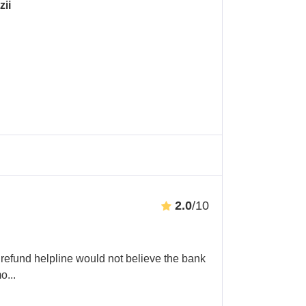
zii
2.0
/10
 refund helpline would not believe the bank
mo
...