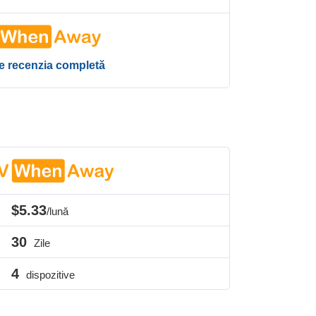
te recenzia completă
$5.33
/lună
30
Zile
4
dispozitive