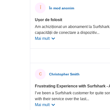
Î
În mod anonim
Ușor de folosit
Am achiziționat un abonament la Surfshark, 
capacității de conectare a dispozitiv
...
Mai mult
C
Christopher Smith
Frustrating Experience with Surfshark - 
I’ve been a Surfshark customer for quite s
with their service over the last
...
Mai mult