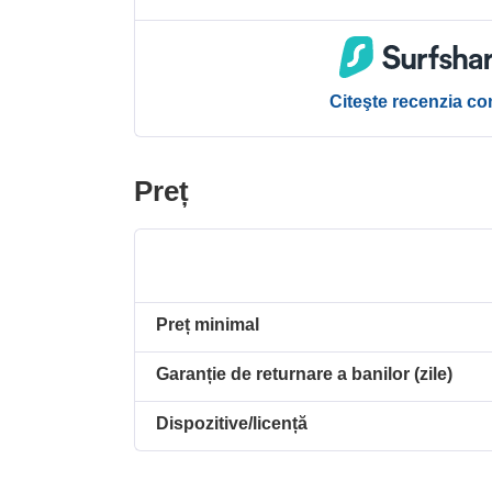
Citeşte recenzia c
Preț
Preț minimal
Garanție de returnare a banilor (zile)
Dispozitive/licență