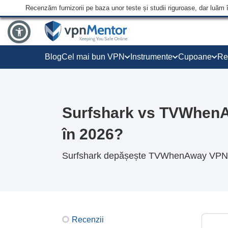
Recenzăm furnizorii pe baza unor teste și studii riguroase, dar luăm 
Blog
Cel mai bun VPN
Instrumente
Cupoane
Re
Surfshark vs TVWhenA
în 2026?
Surfshark depășește TVWhenAway VPN în
Recenzii