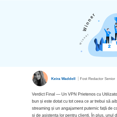
Keira Waddell
Fost Redactor Senior
Verdict Final — Un VPN Prietenos cu Utilizator
bun și este dotat cu tot ceea ce ar trebui să ai
streaming și un angajament puternic față de conf
și de asistența lor pentru clienți. În plus, unu