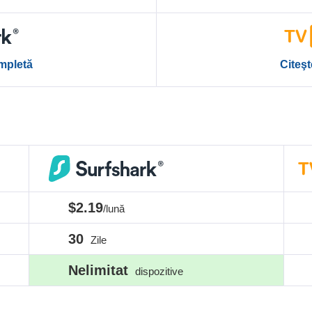
ompletă
Citeş
$2.19
/lună
30
Zile
Nelimitat
dispozitive