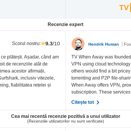
Recenzie expert
9.3
/10
Scorul nostru
:
Hendrik Human
Fos
 ce plătești. Așadar, când am
TV When Away was founded in
oit de recenziile atât de
VPN using cloud technology 
imea acestor afirmații,
others would find a bit price
urfshark, inclusiv vitezele,
torrenting and P2P file-shar
ing, fiabilitatea rețelei și
When Away offers VPN, prox
subscription. These services
Citește tot
Cea mai recentă recenzie pozitivă a unui utilizator
(Recenziile utilizatorilor nu sunt verificate)