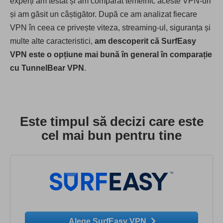
experți am testat și am comparat temeinic aceste VPN-uri
și am găsit un câștigător. După ce am analizat fiecare
VPN în ceea ce privește viteza, streaming-ul, siguranța și
multe alte caracteristici,
am descoperit că SurfEasy
VPN este o opțiune mai bună în general în comparație
cu TunnelBear VPN
.
Este timpul să decizi care este
cel mai bun pentru tine
Alege SurfEasy VPN