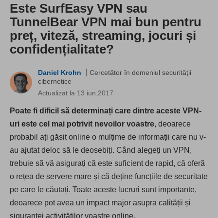
Este SurfEasy VPN sau
TunnelBear VPN mai bun pentru
preț, viteză, streaming, jocuri și
confidențialitate?
Daniel Krohn
Cercetător în domeniul securității
cibernetice
Actualizat la 13 iun,2017
Poate fi dificil să determinați care dintre aceste VPN-
uri este cel mai potrivit nevoilor voastre
, deoarece
probabil ați găsit online o mulțime de informații care nu v-
au ajutat deloc să le deosebiți. Când alegeți un VPN,
trebuie să vă asigurați că este suficient de rapid, că oferă
o rețea de servere mare și că deține funcțiile de securitate
pe care le căutați. Toate aceste lucruri sunt importante,
deoarece pot avea un impact major asupra calității și
siguranței activităților voastre online.