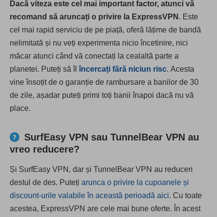
Dacă viteza este cel mai important factor, atunci vă
recomand să aruncați o privire la ExpressVPN
. Este
cel mai rapid serviciu de pe piață, oferă lățime de bandă
nelimitată și nu veți experimenta nicio încetinire, nici
măcar atunci când vă conectați la cealaltă parte a
planetei. Puteți să îl
încercați fără niciun risc
. Acesta
vine însoțit de o garanție de rambursare a banilor de 30
de zile, așadar puteți primi toți banii înapoi dacă nu vă
place.
SurfEasy VPN sau TunnelBear VPN au
vreo reducere?
Și SurfEasy VPN, dar și TunnelBear VPN au reduceri
destul de des. Puteți
arunca o privire la cupoanele și
discount-urile valabile în această perioadă aici
. Cu toate
acestea, ExpressVPN are cele mai bune oferte. În acest