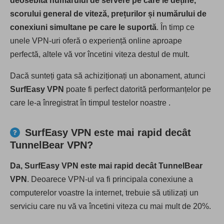
deosebită numărului de servere pe care le deține,
scorului general de viteză, prețurilor și numărului de
conexiuni simultane pe care le suportă
. În timp ce
unele VPN-uri oferă o experiență online aproape
perfectă, altele vă vor încetini viteza destul de mult.
Dacă sunteți gata să achiziționați un abonament, atunci
SurfEasy VPN
poate fi perfect datorită performanțelor pe
care le-a înregistrat în timpul testelor noastre .
SurfEasy VPN este mai rapid decât
TunnelBear VPN?
Da, SurfEasy VPN este mai rapid decât TunnelBear
VPN
. Deoarece VPN-ul va fi principala conexiune a
computerelor voastre la internet, trebuie să utilizați un
serviciu care nu vă va încetini viteza cu mai mult de 20%.