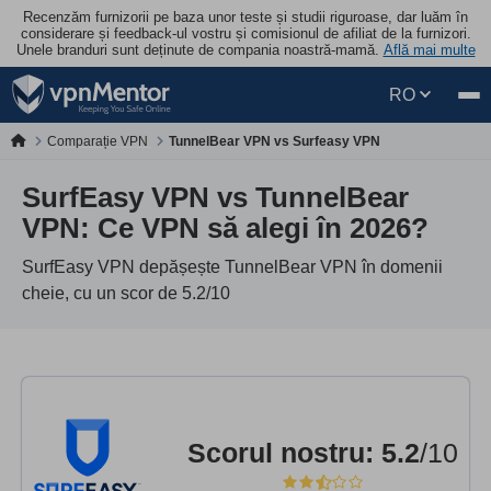
Recenzăm furnizorii pe baza unor teste și studii riguroase, dar luăm în
considerare și feedback-ul vostru și comisionul de afiliat de la furnizori.
Unele branduri sunt deținute de compania noastră-mamă.
Află mai multe
RO
Comparație VPN
TunnelBear VPN vs Surfeasy VPN
SurfEasy VPN vs TunnelBear
VPN: Ce VPN să alegi în 2026?
SurfEasy VPN depășește TunnelBear VPN în domenii
cheie, cu un scor de 5.2/10
Scorul nostru
:
5.2
/10