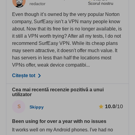
Scorul nostru
redactor
Even though it’s owned by the very popular Norton
company, SurfEasy isn’t a VPN many people know
about. Now that its free tier is no longer available, is
it still a VPN worth trying? After all my tests, I do not
recommend SurfEasy VPN. While its cheap plans
may seem attractive, it doesn't offer much value. It
has servers in less than half the locations most
VPNs offer, weak device compatibi...
Citește tot
Cea mai recentă recenzie pozitivă a unui
utilizator
10.0
/10
S
Skippy
Been using for over a year with no issues
It works well on my Android phones. I've had no