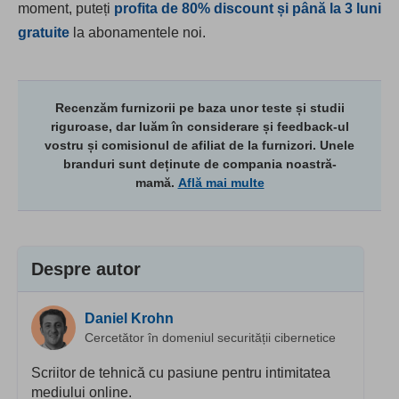
moment, puteți
profita de
80
% discount și până la 3 luni
gratuite
la abonamentele noi.
Recenzăm furnizorii pe baza unor teste și studii
riguroase, dar luăm în considerare și feedback-ul
vostru și comisionul de afiliat de la furnizori. Unele
branduri sunt deținute de compania noastră-
mamă.
Află mai multe
Despre autor
Daniel Krohn
Cercetător în domeniul securității cibernetice
Scriitor de tehnică cu pasiune pentru intimitatea
mediului online.