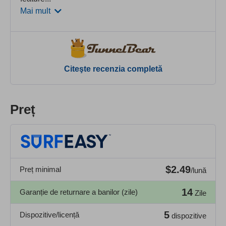
Mai mult
Citeşte recenzia completă
Preț
$2.49
Preț minimal
/lună
14
Garanție de returnare a banilor (zile)
Zile
5
Dispozitive/licență
dispozitive