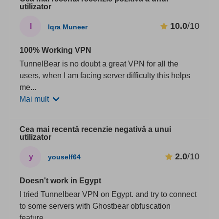
utilizator
10.0
/10
I
Iqra Muneer
100% Working VPN
TunnelBear is no doubt a great VPN for all the
users, when I am facing server difficulty this helps
me
...
Mai mult
Cea mai recentă recenzie negativă a unui
utilizator
2.0
/10
y
youself64
Doesn't work in Egypt
I tried Tunnelbear VPN on Egypt. and try to connect
to some servers with Ghostbear obfuscation
feature
...