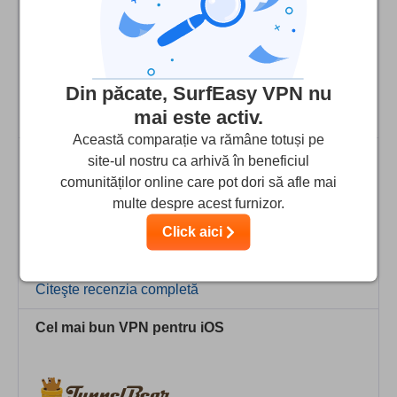
Din păcate, SurfEasy VPN nu
mai este activ.
Citeşte recenzia completă
Această comparație va rămâne totuși pe
Cel mai bun VPN pentru Mac
site-ul nostru ca arhivă în beneficiul
comunităților online care pot dori să afle mai
multe despre acest furnizor.
Click aici
Citeşte recenzia completă
Cel mai bun VPN pentru iOS