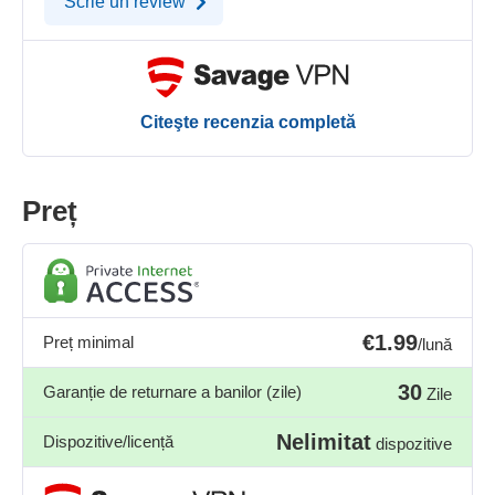
Scrie un review
Citeşte recenzia completă
Preț
€1.99
Preț minimal
/lună
30
Garanție de returnare a banilor (zile)
Zile
Nelimitat
Dispozitive/licență
dispozitive