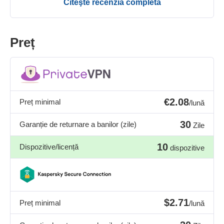
Citeşte recenzia completă
Preț
€2.08
Preț minimal
/lună
30
Garanție de returnare a banilor (zile)
Zile
10
Dispozitive/licență
dispozitive
$2.71
Preț minimal
/lună