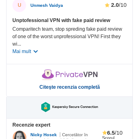
2.0
/10
U
Unmesh Vaidya
Unptofessional VPN with fake paid review
Comparitech team, stop spreding fake paid review
of one of the worst unprofessional VPN! First they
wi
...
Mai mult
Citeşte recenzia completă
Recenzie expert
6.5
/10
Nicky Hosek
Cercetător în
Scorul