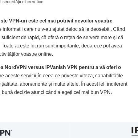
securității cibernetice
ceste VPN-uri este cel mai potrivit nevoilor voastre
,
 informații care nu v-au ajutat deloc să le deosebiți. Când
 suficient de rapid, că oferă o rețea de servere mare și că
ți. Toate aceste lucruri sunt importante, deoarece pot avea
tivităților voastre online.
ea NordVPN versus IPVanish VPN pentru a vă oferi o
re aceste servicii în ceea ce privește viteza, capabilitățile
țialitate, abonamente și multe altele. În acest fel, indiferent
mai bună decizie atunci când alegeți cel mai bun VPN.