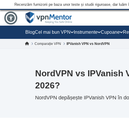
Recenzăm furnizorii pe baza unor teste și studii riguroase, dar luăm 
Blog
Cel mai bun VPN
Instrumente
Cupoane
Re
Comparație VPN
IPVanish VPN vs NordVPN
NordVPN vs IPVanish V
2026?
NordVPN depășește IPVanish VPN în dome