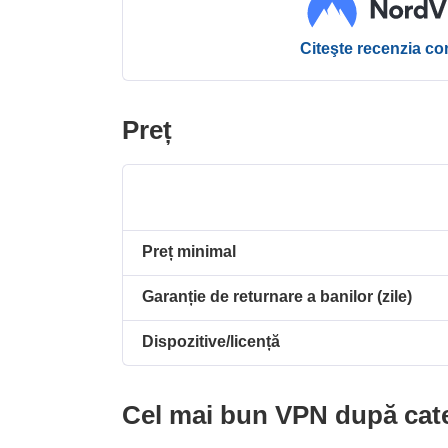
Citeşte recenzia c
Preț
Preț minimal
Garanție de returnare a banilor (zile)
Dispozitive/licență
Cel mai bun VPN după cat