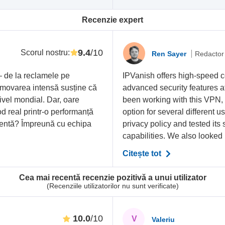
Recenzie expert
9.4
/10
Scorul nostru
:
Ren Sayer
Redactor
 de la reclamele pe
IPVanish offers high-speed c
omovarea intensă susține că
advanced security features at
ivel mondial. Dar, oare
been working with this VPN, i
d real printr-o performanță
option for several different u
igentă? Împreună cu echipa
privacy policy and tested its
capabilities. We also looked in
Citește tot
Cea mai recentă recenzie pozitivă a unui utilizator
(Recenziile utilizatorilor nu sunt verificate)
10.0
/10
V
Valeriu