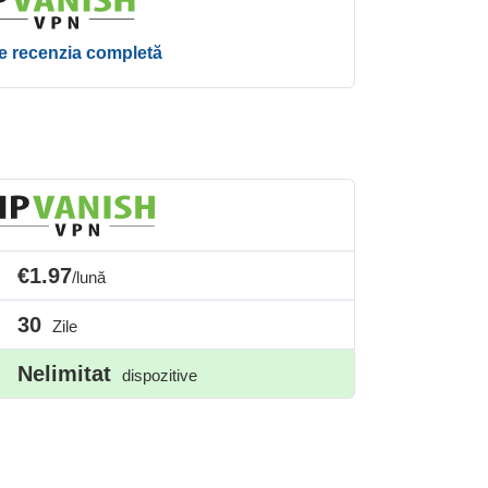
te recenzia completă
€1.97
/lună
30
Zile
Nelimitat
dispozitive