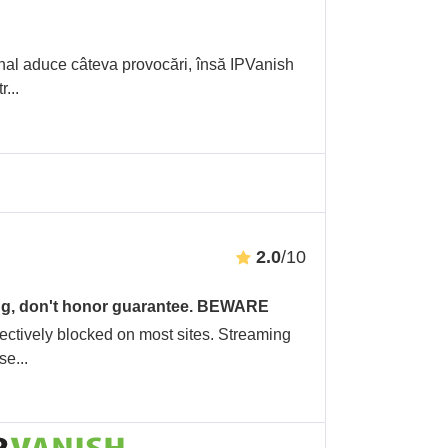
nal aduce câteva provocări, însă IPVanish
tr
...
2.0
/10
sing, don't honor guarantee. BEWARE
fectively blocked on most sites. Streaming
 se
...