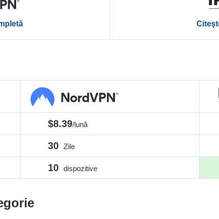
ompletă
Citeş
$8.39
/lună
30
Zile
10
dispozitive
egorie