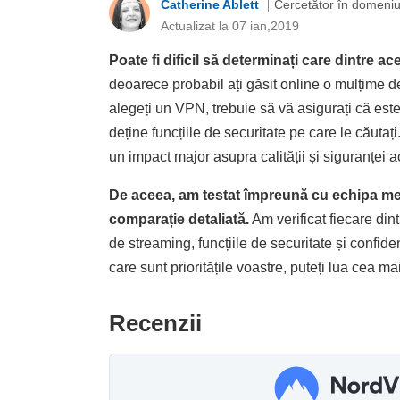
Catherine Ablett
Cercetător în domeniul 
Actualizat la 07 ian,2019
Poate fi dificil să determinați care dintre a
deoarece probabil ați găsit online o mulțime de
alegeți un VPN, trebuie să vă asigurați că este
deține funcțiile de securitate pe care le căuta
un impact major asupra calității și siguranței ac
De aceea, am testat împreună cu echipa m
comparație detaliată.
Am verificat fiecare dint
de streaming, funcțiile de securitate și confiden
care sunt prioritățile voastre, puteți lua cea 
Recenzii