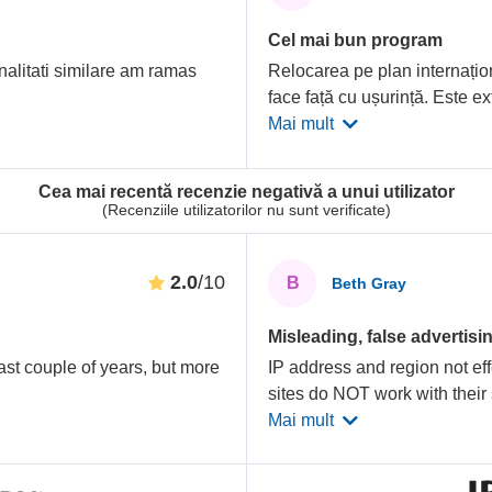
Cel mai bun program
nalitati similare am ramas
Relocarea pe plan internațio
face față cu ușurință. Este ex
Mai mult
Cea mai recentă recenzie negativă a unui utilizator
(Recenziile utilizatorilor nu sunt verificate)
2.0
/10
B
Beth Gray
Misleading, false adverti
st couple of years, but more
IP address and region not ef
sites do NOT work with their
Mai mult