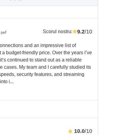
9.2
/10
Scorul nostru
:
 șef
onnections and an impressive list of
 a budget-friendly price. Over the years I’ve
t’s continued to stand out as a reliable
se cases. My team and I carefully studied its
 speeds, security features, and streaming
to i...
10.0
/10