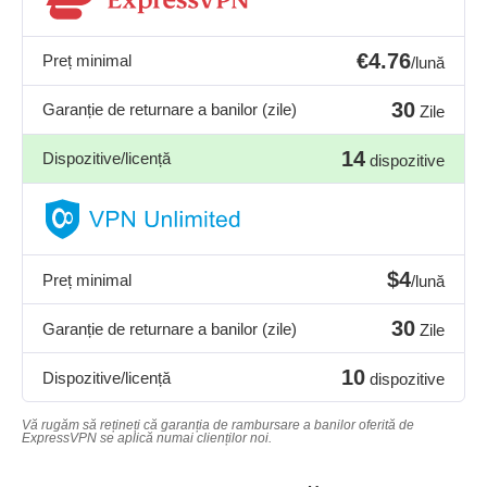
€4.76
Preț minimal
/lună
30
Garanție de returnare a banilor (zile)
Zile
14
Dispozitive/licență
dispozitive
$4
Preț minimal
/lună
30
Garanție de returnare a banilor (zile)
Zile
10
Dispozitive/licență
dispozitive
Vă rugăm să rețineți că garanția de rambursare a banilor oferită de
ExpressVPN se aplică numai clienților noi.