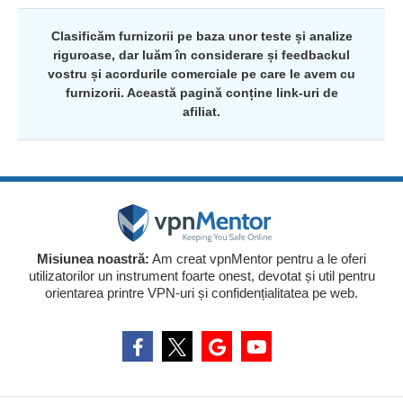
Clasificăm furnizorii pe baza unor teste și analize
riguroase, dar luăm în considerare și feedbackul
vostru și acordurile comerciale pe care le avem cu
furnizorii. Această pagină conține link-uri de
afiliat.
Misiunea noastră:
Am creat vpnMentor pentru a le oferi
utilizatorilor un instrument foarte onest, devotat și util pentru
orientarea printre VPN-uri și confidențialitatea pe web.