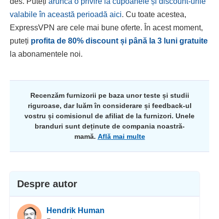
des. Puteți
arunca o privire la cupoanele și discount-urile
valabile în această perioadă aici
. Cu toate acestea,
ExpressVPN are cele mai bune oferte. În acest moment,
puteți
profita de
80
% discount și până la 3 luni gratuite
la abonamentele noi.
Recenzăm furnizorii pe baza unor teste și studii
riguroase, dar luăm în considerare și feedback-ul
vostru și comisionul de afiliat de la furnizori. Unele
branduri sunt deținute de compania noastră-
mamă.
Află mai multe
Despre autor
Hendrik Human