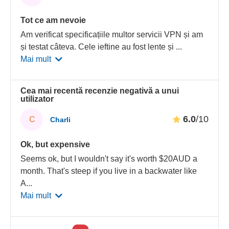
Tot ce am nevoie
Am verificat specificațiile multor servicii VPN și am
și testat câteva. Cele ieftine au fost lente și
...
Mai mult
Cea mai recentă recenzie negativă a unui
utilizator
6.0
/10
C
Charli
Ok, but expensive
Seems ok, but I wouldn't say it's worth $20AUD a
month. That's steep if you live in a backwater like
A
...
Mai mult