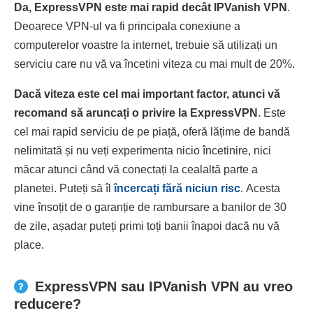
Da, ExpressVPN este mai rapid decât IPVanish VPN
.
Deoarece VPN-ul va fi principala conexiune a
computerelor voastre la internet, trebuie să utilizați un
serviciu care nu vă va încetini viteza cu mai mult de 20%.
Dacă viteza este cel mai important factor, atunci vă
recomand să aruncați o privire la ExpressVPN
. Este
cel mai rapid serviciu de pe piață, oferă lățime de bandă
nelimitată și nu veți experimenta nicio încetinire, nici
măcar atunci când vă conectați la cealaltă parte a
planetei. Puteți să îl
încercați fără niciun risc
. Acesta
vine însoțit de o garanție de rambursare a banilor de 30
de zile, așadar puteți primi toți banii înapoi dacă nu vă
place.
ExpressVPN sau IPVanish VPN au vreo
reducere?