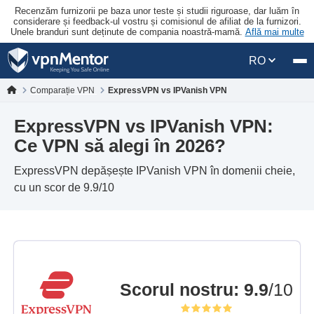
Recenzăm furnizorii pe baza unor teste și studii riguroase, dar luăm în
considerare și feedback-ul vostru și comisionul de afiliat de la furnizori.
Unele branduri sunt deținute de compania noastră-mamă.
Află mai multe
RO
Comparație VPN
ExpressVPN vs IPVanish VPN
ExpressVPN vs IPVanish VPN:
Ce VPN să alegi în 2026?
ExpressVPN depășește IPVanish VPN în domenii cheie,
cu un scor de 9.9/10
Scorul nostru
:
9.9
/10