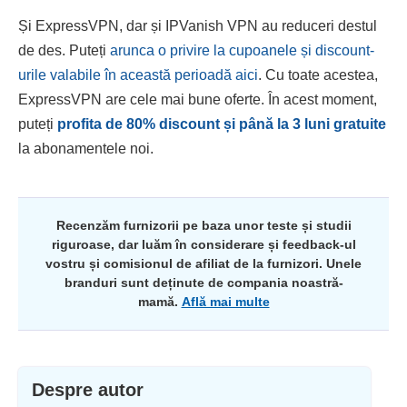
Și ExpressVPN, dar și IPVanish VPN au reduceri destul
de des. Puteți
arunca o privire la cupoanele și discount-
urile valabile în această perioadă aici
. Cu toate acestea,
ExpressVPN are cele mai bune oferte. În acest moment,
puteți
profita de
80
% discount și până la 3 luni gratuite
la abonamentele noi.
Recenzăm furnizorii pe baza unor teste și studii
riguroase, dar luăm în considerare și feedback-ul
vostru și comisionul de afiliat de la furnizori. Unele
branduri sunt deținute de compania noastră-
mamă.
Află mai multe
Despre autor