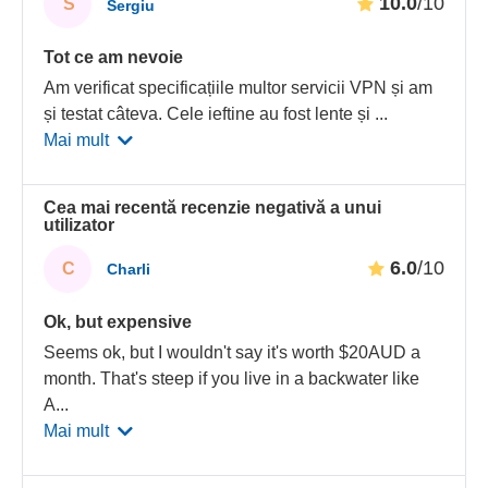
10.0
/10
S
Sergiu
Tot ce am nevoie
Am verificat specificațiile multor servicii VPN și am
și testat câteva. Cele ieftine au fost lente și
...
Mai mult
Cea mai recentă recenzie negativă a unui
utilizator
6.0
/10
C
Charli
Ok, but expensive
Seems ok, but I wouldn't say it's worth $20AUD a
month. That's steep if you live in a backwater like
A
...
Mai mult