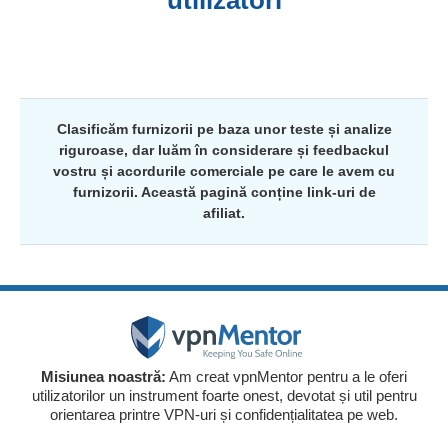
utilizatori
Clasificăm furnizorii pe baza unor teste și analize
riguroase, dar luăm în considerare și feedbackul
vostru și acordurile comerciale pe care le avem cu
furnizorii. Această pagină conține link-uri de
afiliat.
Misiunea noastră:
Am creat vpnMentor pentru a le oferi
utilizatorilor un instrument foarte onest, devotat și util pentru
orientarea printre VPN-uri și confidențialitatea pe web.