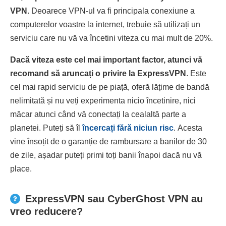
VPN
. Deoarece VPN-ul va fi principala conexiune a
computerelor voastre la internet, trebuie să utilizați un
serviciu care nu vă va încetini viteza cu mai mult de 20%.
Dacă viteza este cel mai important factor, atunci vă
recomand să aruncați o privire la ExpressVPN
. Este
cel mai rapid serviciu de pe piață, oferă lățime de bandă
nelimitată și nu veți experimenta nicio încetinire, nici
măcar atunci când vă conectați la cealaltă parte a
planetei. Puteți să îl
încercați fără niciun risc
. Acesta
vine însoțit de o garanție de rambursare a banilor de 30
de zile, așadar puteți primi toți banii înapoi dacă nu vă
place.
ExpressVPN sau CyberGhost VPN au
vreo reducere?