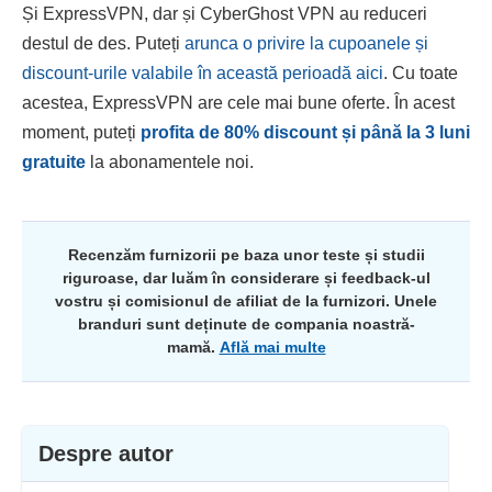
Și ExpressVPN, dar și CyberGhost VPN au reduceri
destul de des. Puteți
arunca o privire la cupoanele și
discount-urile valabile în această perioadă aici
. Cu toate
acestea, ExpressVPN are cele mai bune oferte. În acest
moment, puteți
profita de
80
% discount și până la 3 luni
gratuite
la abonamentele noi.
Recenzăm furnizorii pe baza unor teste și studii
riguroase, dar luăm în considerare și feedback-ul
vostru și comisionul de afiliat de la furnizori. Unele
branduri sunt deținute de compania noastră-
mamă.
Află mai multe
Despre autor