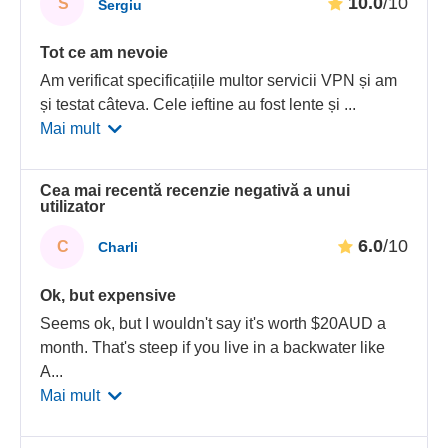
10.0
/10
S
Sergiu
Tot ce am nevoie
Am verificat specificațiile multor servicii VPN și am
și testat câteva. Cele ieftine au fost lente și
...
Mai mult
Cea mai recentă recenzie negativă a unui
utilizator
6.0
/10
C
Charli
Ok, but expensive
Seems ok, but I wouldn't say it's worth $20AUD a
month. That's steep if you live in a backwater like
A
...
Mai mult