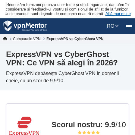
Recenzăm furnizorii pe baza unor teste și studii riguroase, dar luăm în
considerare și feedback-ul vostru și comisionul de afiliat de la furnizori.
Unele branduri sunt deținute de compania noastră-mamă.
Află mai multe
RO
Comparație VPN
ExpressVPN vs CyberGhost VPN
ExpressVPN vs CyberGhost
VPN: Ce VPN să alegi în 2026?
ExpressVPN depășește CyberGhost VPN în domenii
cheie, cu un scor de 9.9/10
Scorul nostru
:
9.9
/10