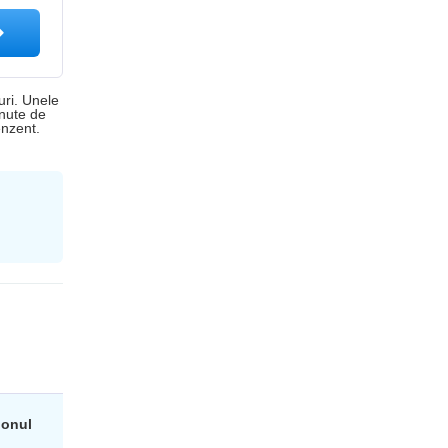
uri. Unele
inute de
nzent.
ionul