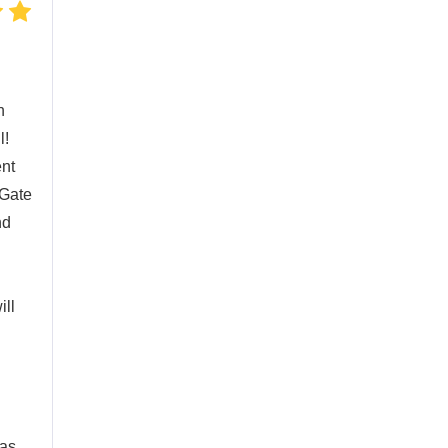
n
l!
ent
 Gate
nd
ill
 as