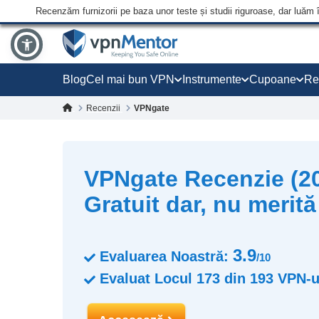
Recenzăm furnizorii pe baza unor teste și studii riguroase, dar luăm 
Blog
Cel mai bun VPN
Instrumente
Cupoane
Re
Recenzii
VPNgate
VPNgate Recenzie (20
Gratuit dar, nu merită 
3.9
Evaluarea Noastră:
/10
Evaluat Locul
173
din
193
VPN-u