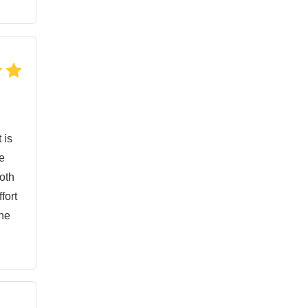
 is
he
oth
fort
the