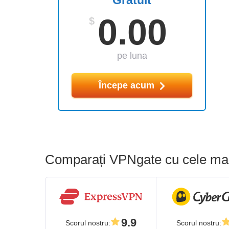
Gratuit
0.00
$
pe luna
Începe acum
Comparați VPNgate cu cele mai
9.9
Scorul nostru
:
Scorul nostru
: