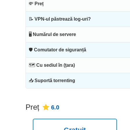
💸
Preț
📝
VPN-ul păstrează log-uri?
🖥
Numărul de servere
🛡
Comutator de siguranță
🗺
Cu sediul în (țara)
📥
Suportă torrenting
Preț
6.0