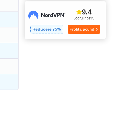
9.4
Scorul nostru
Reducere
75
%
Profită acum!