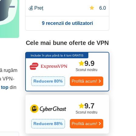
💰
Preț
6.0
9 recenzii de utilizatori
Cele mai bune oferte de VPN
Include în plus până la 4 luni GRATIS
9.9
Scorul nostru
 vă rugăm
ru VPN-
Reducere
80
%
Profită acum!
 top
din
9.7
Scorul nostru
Reducere
88
%
Profită acum!