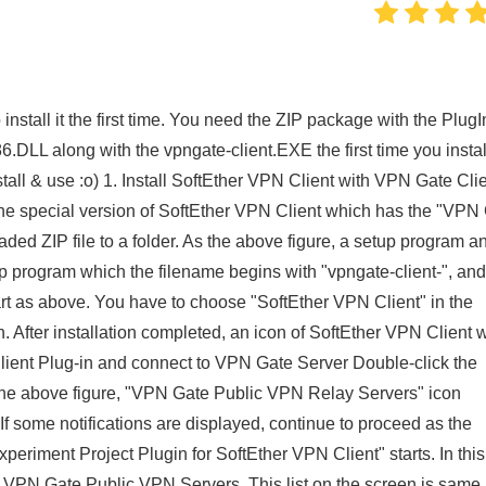
stall it the first time. You need the ZIP package with the PlugI
L along with the vpngate-client.EXE the first time you instal
stall & use :o) 1. Install SoftEther VPN Client with VPN Gate Cli
 the special version of SoftEther VPN Client which has the "VPN
aded ZIP file to a folder. As the above figure, a setup program a
p program which the filename begins with "vpngate-client-", and
tart as above. You have to choose "SoftEther VPN Client" in the
 After installation completed, an icon of SoftEther VPN Client w
lient Plug-in and connect to VPN Gate Server Double-click the
 the above figure, "VPN Gate Public VPN Relay Servers" icon
If some notifications are displayed, continue to proceed as the
riment Project Plugin for SoftEther VPN Client" starts. In this
ng VPN Gate Public VPN Servers. This list on the screen is same