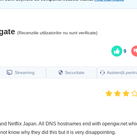
gate
(Recenziile utilizatorilor nu sunt verificate)
9
Streaming
Securitate
Asistență pentru
 and Netflix Japan. All DNS hostnames end with opengw.net whi
ot know why they did this but it is very disappointing.