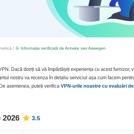
rnetică
Informație verificată de
Anneke van Aswegen
VPN. Dacă doriți să vă împărtășiți experiența cu acest furnizor,
xpertul nostru va recenza în detaliu serviciul așa cum facem pent
 De asemenea, puteți verifica
VPN-urile noastre cu evaluări de
e 2026
3.5