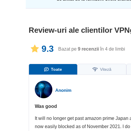
Review-uri ale clientilor
VPN
9.3
Bazat pe
9
recenzii
în 4 de limbi​
Toate
Viteză
Anonim
Was good
It will no longer get past amazon prime Japan
now easily blocked as of November 2021. I do n