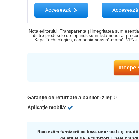
Accesează
Acceseaz
Nota editorului: Transparența și integritatea sunt esenț
dintre produsele de top incluse în lista noastră, prec
Kape Technologies, compania noastră-mamă. VPN-uri
Începe 
Garanție de returnare a banilor (zile):
0
Aplicaţie mobilă:
Recenzăm furnizorii pe baza unor teste și studii
de afiliat de la furnizori. Unele bra