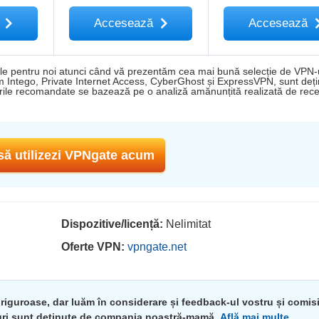
ă
Accesează
Accesează
iale pentru noi atunci când vă prezentăm cea mai bună selecție de VPN-
um Intego, Private Internet Access, CyberGhost și ExpressVPN, sunt deț
le recomandate se bazează pe o analiză amănunțită realizată de rece
să utilizezi VPNgate acum
Dispozitive/licență:
Nelimitat
Oferte VPN:
vpngate.net
 riguroase, dar luăm în considerare și feedback-ul vostru și comis
nduri sunt deținute de compania noastră-mamă.
Află mai multe