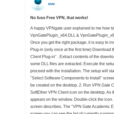
ovo
No fuss Free VPN, that works!
A happy VPNgate user explained to me how to in
VpnGatePlugin_x64.DLL & VpnGatePlugin_x86.DL
Once you get the right package, it is easy to in
Plug-in (only once at the first time) Download
Client Plug-in" . Extract contents of the downlo
some DLL files are extracted. Execute the setu
proceed with the installation. The setup will s
"Select Software Components to Install" screen.
be created on the desktop. 2. Run VPN Gate C
SoftEther VPN Client icon on the desktop. As
appears on the window. Double-click the icon. 
screen describes. The "VPN Gate Academic Expe
screen you can see the list of currently runni