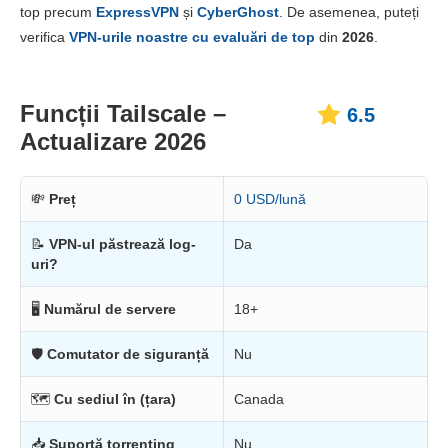
Preț
2.3
top precum
ExpressVPN
și
CyberGhost
. De asemenea, puteți
Fiabilitate & Suport
4.3
verifica
VPN-urile noastre cu evaluări de top
din
2026
.
Funcții Tailscale –
6.5
Actualizare 2026
💸
Preț
0 USD/lună
📝
VPN-ul păstrează log-
Da
uri?
🖥
Numărul de servere
18+
🛡
Comutator de siguranță
Nu
🗺
Cu sediul în (țara)
Canada
📥
Suportă torrenting
Nu