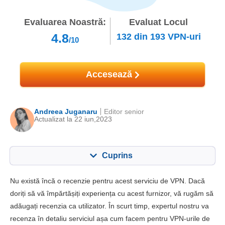
Evaluarea Noastră:
Evaluat Locul
4.8
132
din
193
VPN-uri
/10
Accesează
Andreea Juganaru
Editor senior
Actualizat la 22 iun,2023
Cuprins
Cuprins:
Scorul nostru:
Nu există încă o recenzie pentru acest serviciu de VPN. Dacă
Caracteristici cheie
6.5
doriți să vă împărtășiți experiența cu acest furnizor, vă rugăm să
adăugați recenzia ca utilizator. În scurt timp, expertul nostru va
Instalare și aplicații
6.3
recenza în detaliu serviciul așa cum facem pentru VPN-urile de