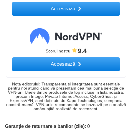
Accesează
9.4
Scorul nostru
:
Accesează
Nota editorului: Transparența și integritatea sunt esențiale
pentru noi atunci când vă prezentăm cea mai bună selecție de
VPN-uri. Unele dintre produsele de top incluse în lista noastră,
precum Intego, Private Internet Access, CyberGhost și
ExpressVPN, sunt deținute de Kape Technologies, compania
noastră-mamă. VPN-urile recomandate se bazează pe o analiză
amănunțită realizată de recenzent.
Garanție de returnare a banilor (zile):
0