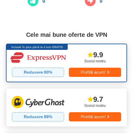
0
0
Cele mai bune oferte de VPN
Include în plus până la 4 luni GRATIS
9.9
Scorul nostru
Reducere
80
%
Profită acum!
9.7
Scorul nostru
Reducere
88
%
Profită acum!