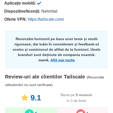
Aplicaţie mobilă:
Dispozitive/licență:
Nelimitat
Oferte VPN:
https://tailscale.com/
Recenzăm furnizorii pe baza unor teste și studii
riguroase, dar luăm în considerare și feedback-ul
vostru și comisionul de afiliat de la furnizori. Unele
branduri sunt deținute de compania noastră-
mamă.
Află mai multe
Review-uri ale clientilor
Tailscale
(Recenziile
utilizatorilor nu sunt verificate)
Bazat pe
9
recenzii
9.1
în 3 de limbi​