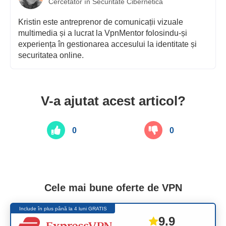
Cercetător în Securitate Cibernetică
Kristin este antreprenor de comunicații vizuale
multimedia și a lucrat la VpnMentor folosindu-și
experiența în gestionarea accesului la identitate și
securitatea online.
V-a ajutat acest articol?
0
0
Cele mai bune oferte de VPN
Include în plus până la 4 luni GRATIS
9.9