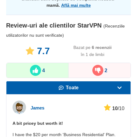
mamă.
Află mai multe
Review-uri ale clientilor
StarVPN
(Recenziile
utilizatorilor nu sunt verificate)
Bazat pe
6
recenzii
7.7
în 1 de limbi​
4
2
Toate
Viteză
James
10
/10
Streaming
A bit pricey but worth it!
Securitate
I have the $20 per month 'Business Residential' Plan.