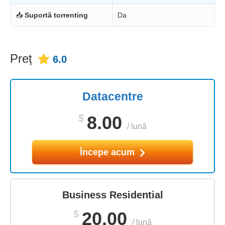
📥
Suportă torrenting
Da
Preț
6.0
Datacentre
$
8.00
/
lună
Începe acum
Business Residential
$
20.00
/
lună