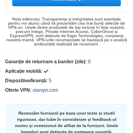
Nota editorului: Transparența și integritatea sunt esențiale
pentru noi atunci când vă prezentăm cea mai bună selecție de
VPN-uri. Unele dintre produsele de top incluse în lista noastră,
precum Intego, Private Internet Access, CyberGhost și
ExpressVPN, sunt deținute de Kape Technologies, compania
noastră-mamă. VPN-urile recomandate se bazează pe o analiză
amănunțită realizată de recenzent.
Garanție de returnare a banilor (zile):
0
Aplicaţie mobilă:
Dispozitive/licență:
5
Oferte VPN:
starvpn.com
Recenzăm furnizorii pe baza unor teste și studii
riguroase, dar luăm în considerare și feedback-ul
vostru și comisionul de afiliat de la furnizori. Unele
branduri sunt deținute de compania noastră-