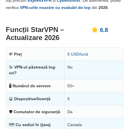
top precum
ExpressVPN
și
CyberGhost
. De asemenea, puteți
Fiabilitate & Suport
6.3
verifica
VPN-urile noastre cu evaluări de top
din
2026
.
Funcții StarVPN –
6.8
Actualizare 2026
💸
Preț
8 USD/lună
📝
VPN-ul păstrează log-
Nu
uri?
🖥
Numărul de servere
50+
💻
Dispozitive/licență
5
🛡
Comutator de siguranță
Da
🗺
Cu sediul în (țara)
Canada