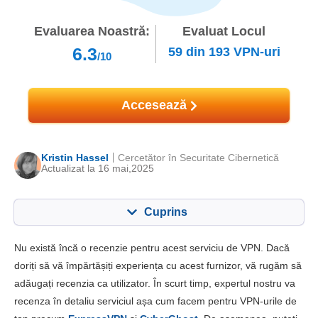
Evaluarea Noastră:
Evaluat Locul
6.3
59
din
193
VPN-uri
/10
Accesează
Kristin Hassel
Cercetător în Securitate Cibernetică
Actualizat la 16 mai,2025
Cuprins
Cuprins:
Scorul nostru:
Nu există încă o recenzie pentru acest serviciu de VPN. Dacă
Caracteristici cheie
6.8
doriți să vă împărtășiți experiența cu acest furnizor, vă rugăm să
adăugați recenzia ca utilizator. În scurt timp, expertul nostru va
Instalare și aplicații
7.0
recenza în detaliu serviciul așa cum facem pentru VPN-urile de
Preț
6.0