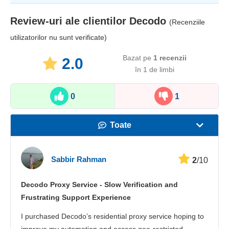
Review-uri ale clientilor
Decodo
(Recenziile
utilizatorilor nu sunt verificate)
Bazat pe
1
recenzii
2.0
în 1 de limbi​
0
1
Toate
Viteză
Sabbir Rahman
2
/10
Streaming
Decodo Proxy Service - Slow Verification and
Securitate
Frustrating Support Experience
Asistență pentru clienți
I purchased Decodo’s residential proxy service hoping to