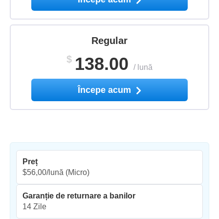
Regular
$
138.00
/
lună
Începe acum
Preț
$56,00/lună
(Micro)
Garanție de returnare a banilor
14 Zile