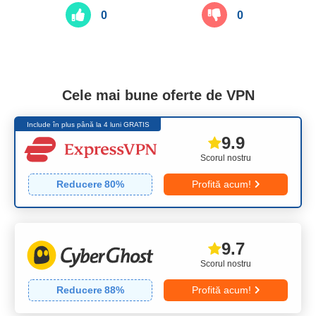
0
0
Cele mai bune oferte de VPN
Include în plus până la 4 luni GRATIS
9.9
Scorul nostru
Reducere
80
%
Profită acum!
9.7
Scorul nostru
Reducere
88
%
Profită acum!