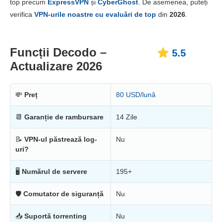
top precum
ExpressVPN
și
CyberGhost
. De asemenea, puteți
Fiabilitate & Suport
3.3
verifica
VPN-urile noastre cu evaluări de top
din
2026
.
Funcții Decodo –
5.5
Actualizare 2026
💸
Preț
80 USD/lună
📆
Garanție de rambursare
14 Zile
📝
VPN-ul păstrează log-
Nu
uri?
🖥
Numărul de servere
195+
🛡
Comutator de siguranță
Nu
📥
Suportă torrenting
Nu