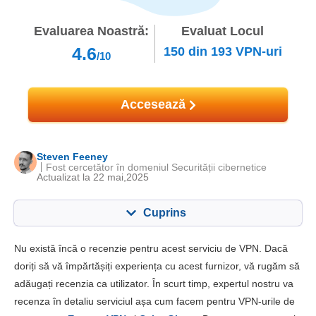
Evaluarea Noastră:
Evaluat Locul
4.6
150
din
193
VPN-uri
/10
Accesează
Steven Feeney
Fost cercetător în domeniul Securității cibernetice
Actualizat la 22 mai,2025
Cuprins
Cuprins:
Scorul nostru:
Nu există încă o recenzie pentru acest serviciu de VPN. Dacă
Caracteristici cheie
5.5
doriți să vă împărtășiți experiența cu acest furnizor, vă rugăm să
adăugați recenzia ca utilizator. În scurt timp, expertul nostru va
Instalare și aplicații
5.3
recenza în detaliu serviciul așa cum facem pentru VPN-urile de
Preț
1.3