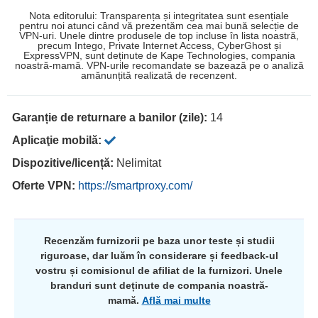
Nota editorului: Transparența și integritatea sunt esențiale
pentru noi atunci când vă prezentăm cea mai bună selecție de
VPN-uri. Unele dintre produsele de top incluse în lista noastră,
precum Intego, Private Internet Access, CyberGhost și
ExpressVPN, sunt deținute de Kape Technologies, compania
noastră-mamă. VPN-urile recomandate se bazează pe o analiză
amănunțită realizată de recenzent.
Garanție de returnare a banilor (zile):
14
Aplicaţie mobilă:
Dispozitive/licență:
Nelimitat
Oferte VPN:
https://smartproxy.com/
Recenzăm furnizorii pe baza unor teste și studii
riguroase, dar luăm în considerare și feedback-ul
vostru și comisionul de afiliat de la furnizori. Unele
branduri sunt deținute de compania noastră-
mamă.
Află mai multe