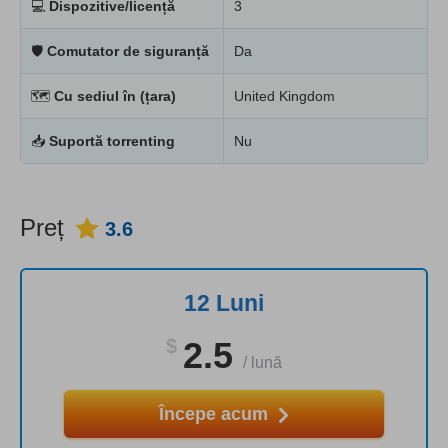
💻
Dispozitive/licență
3
🛡
Comutator de siguranță
Da
🗺
Cu sediul în (țara)
United Kingdom
📥
Suportă torrenting
Nu
Preț
3.6
12 Luni
$
2.5
/
lună
Începe acum