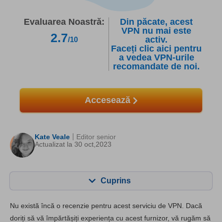
Evaluarea Noastră:
Din păcate, acest
VPN nu mai este
2.7
activ.
/10
Faceți clic aici pentru
a vedea VPN-urile
recomandate de noi.
Accesează
Kate Veale
Editor senior
Actualizat la 30 oct,2023
Cuprins
Cuprins:
Scorul nostru:
Nu există încă o recenzie pentru acest serviciu de VPN. Dacă
Caracteristici cheie
5.5
doriți să vă împărtășiți experiența cu acest furnizor, vă rugăm să