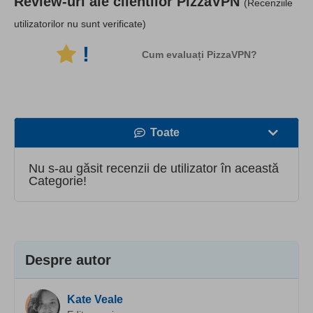
Review-uri ale clientilor
PizzaVPN
(Recenziile
utilizatorilor nu sunt verificate)
!
Cum evaluați PizzaVPN?
Toate
Viteză
Nu s-au găsit recenzii de utilizator în această
Categorie!
Streaming
Securitate
Asistență pentru clienți
Despre autor
Kate Veale