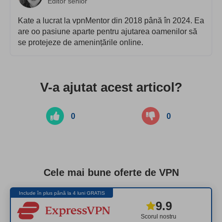
Editor senior
Kate a lucrat la vpnMentor din 2018 până în 2024. Ea
are oo pasiune aparte pentru ajutarea oamenilor să
se protejeze de amenințările online.
V-a ajutat acest articol?
0
0
Cele mai bune oferte de VPN
Include în plus până la 4 luni GRATIS
9.9
Scorul nostru