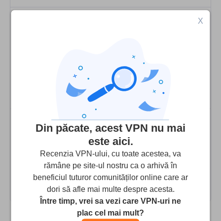
X
9.5
Scorul nostru
:
Accesează
Din păcate, acest VPN nu mai
este aici.
Recenzia VPN-ului, cu toate acestea, va
9.4
Scorul nostru
:
rămâne pe site-ul nostru ca o arhivă în
beneficiul tuturor comunităților online care ar
Accesează
dori să afle mai multe despre acesta.
Între timp, vrei sa vezi care VPN-uri ne
plac cel mai mult?
Nota editorului: Transparența și integritatea sunt esențiale
pentru noi atunci când vă prezentăm cea mai bună selecție de