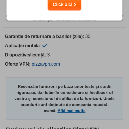
VPN-uri. Unele dintre produsele de top incluse în lista noastră,
Click aici
precum Intego, Private Internet Access, CyberGhost și
ExpressVPN, sunt deținute de Kape Technologies, compania
noastră-mamă. VPN-urile recomandate se bazează pe o analiză
amănunțită realizată de recenzent.
Garanție de returnare a banilor (zile):
30
Aplicaţie mobilă:
Dispozitive/licență:
3
Oferte VPN:
pizzavpn.com
Recenzăm furnizorii pe baza unor teste și studii
riguroase, dar luăm în considerare și feedback-ul
vostru și comisionul de afiliat de la furnizori. Unele
branduri sunt deținute de compania noastră-
mamă.
Află mai multe