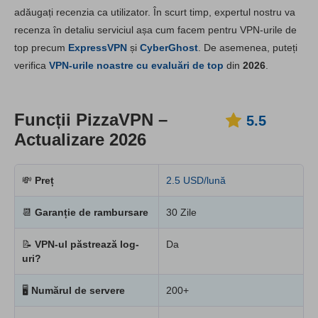
adăugați recenzia ca utilizator. În scurt timp, expertul nostru va
Instalare și aplicații
5.6
recenza în detaliu serviciul așa cum facem pentru VPN-urile de
Preț
3.6
top precum
ExpressVPN
și
CyberGhost
. De asemenea, puteți
Fiabilitate & Suport
3.6
verifica
VPN-urile noastre cu evaluări de top
din
2026
.
Funcții PizzaVPN –
5.5
Actualizare 2026
💸
Preț
2.5 USD/lună
📆
Garanție de rambursare
30 Zile
📝
VPN-ul păstrează log-
Da
uri?
🖥
Numărul de servere
200+