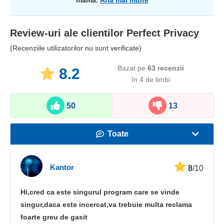
mamă.
Află mai multe
Review-uri ale clientilor
Perfect Privacy
(Recenziile utilizatorilor nu sunt verificate)
Bazat pe
63
recenzii
8.2
în 4 de limbi​
50
13
Toate
Viteză
Kantor
8
/10
Streaming
Hi,cred ca este singurul program care se vinde
Securitate
singur,daca este incercat,va trebuie multa reclama
foarte greu de gasit
Asistență pentru clienți