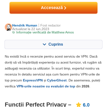
Accesează
Hendrik Human
Fost redactor
Actualizat la 22 iun,2023
Informație verificată de
Matthew Amos
Cuprins
Cuprins:
Scorul nostru:
Nu există încă o recenzie pentru acest serviciu de VPN. Dacă
Caracteristici cheie
6.0
doriți să vă împărtășiți experiența cu acest furnizor, vă rugăm să
adăugați recenzia ca utilizator. În scurt timp, expertul nostru va
Instalare și aplicații
5.0
recenza în detaliu serviciul așa cum facem pentru VPN-urile de
Preț
3.0
top precum
ExpressVPN
și
CyberGhost
. De asemenea, puteți
Fiabilitate & Suport
2.0
verifica
VPN-urile noastre cu evaluări de top
din
2026
.
Funcții Perfect Privacy –
6.0