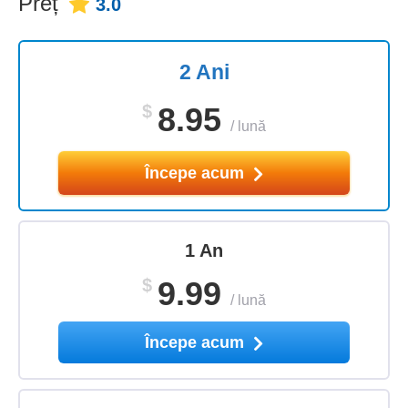
Preț
3.0
2 Ani
$
8.95
/
lună
Începe acum
1 An
$
9.99
/
lună
Începe acum