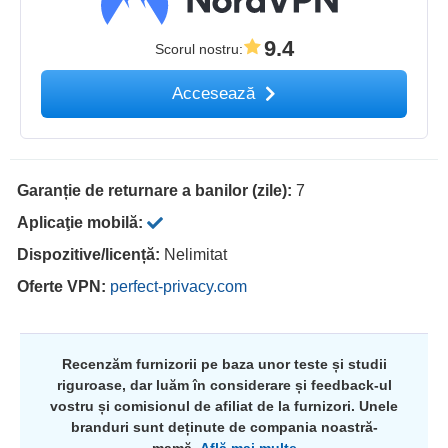
9.4
Scorul nostru
:
Accesează
Garanție de returnare a banilor (zile):
7
Aplicaţie mobilă:
Dispozitive/licență:
Nelimitat
Oferte VPN:
perfect-privacy.com
Recenzăm furnizorii pe baza unor teste și studii
riguroase, dar luăm în considerare și feedback-ul
vostru și comisionul de afiliat de la furnizori. Unele
branduri sunt deținute de compania noastră-