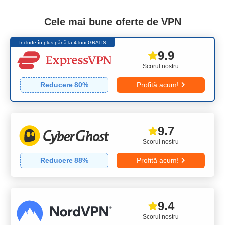
Cele mai bune oferte de VPN
Include în plus până la 4 luni GRATIS
9.9
Scorul nostru
Reducere
80
%
Profită acum!
9.7
Scorul nostru
Reducere
88
%
Profită acum!
9.4
Scorul nostru