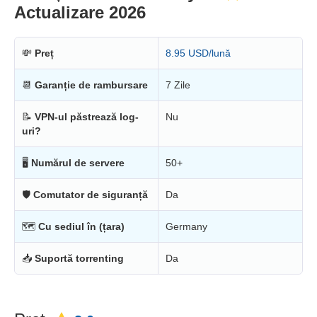
Actualizare 2026
💸
Preț
8.95 USD/lună
📆
Garanție de rambursare
7 Zile
📝
VPN-ul păstrează log-
Nu
uri?
🖥
Numărul de servere
50+
🛡
Comutator de siguranță
Da
🗺
Cu sediul în (țara)
Germany
📥
Suportă torrenting
Da