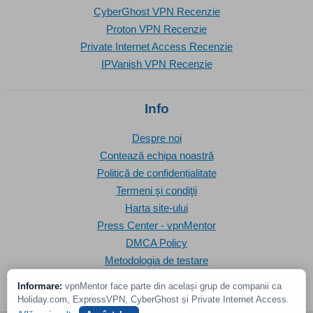
CyberGhost VPN Recenzie
Proton VPN Recenzie
Private Internet Access Recenzie
IPVanish VPN Recenzie
Info
Despre noi
Contează echipa noastră
Politică de confidențialitate
Termeni şi condiţii
Harta site-ului
Press Center - vpnMentor
DMCA Policy
Metodologia de testare
Informare:
vpnMentor face parte din același grup de companii ca
Holiday.com, ExpressVPN, CyberGhost și Private Internet Access.