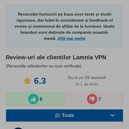
Recenzăm furnizorii pe baza unor teste și studii
riguroase, dar luăm în considerare și feedback-ul
vostru și comisionul de afiliat de la furnizori. Unele
branduri sunt deținute de compania noastră-
mamă.
Află mai multe
Review-uri ale clientilor
Lamnia VPN
(Recenziile utilizatorilor nu sunt verificate)
Bazat pe
15
recenzii
6.3
în 1 de limbi​
8
7
Toate
Viteză