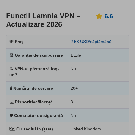
Funcții Lamnia VPN –
6.6
Actualizare 2026
💸
Preț
2.53 USD/săptămână
📆
Garanție de rambursare
1 Zile
📝
VPN-ul păstrează log-
Nu
uri?
🖥
Numărul de servere
20+
💻
Dispozitive/licență
3
🛡
Comutator de siguranță
Nu
🗺
Cu sediul în (țara)
United Kingdom