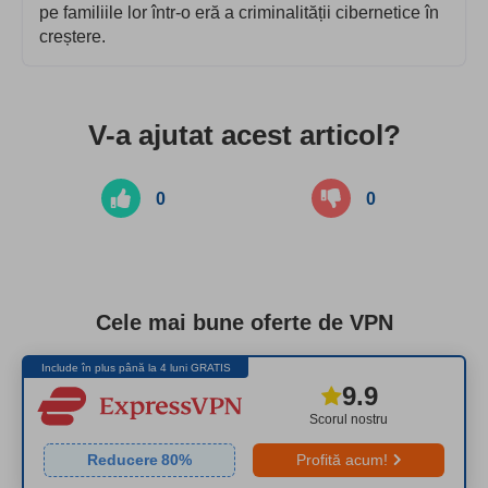
pe familiile lor într-o eră a criminalității cibernetice în
creștere.
V-a ajutat acest articol?
0
0
Cele mai bune oferte de VPN
Include în plus până la 4 luni GRATIS
9.9
Scorul nostru
Reducere
80
%
Profită acum!