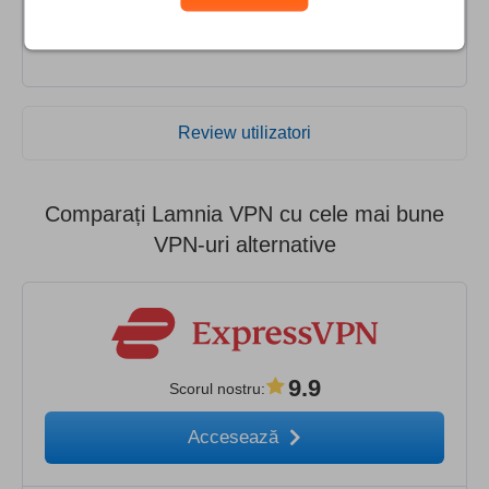
hard earned cash that I’ve lost,but my advice is definitely
not to risk using these guys.
Review utilizatori
Comparați Lamnia VPN cu cele mai bune
VPN-uri alternative
9.9
Scorul nostru
:
Accesează