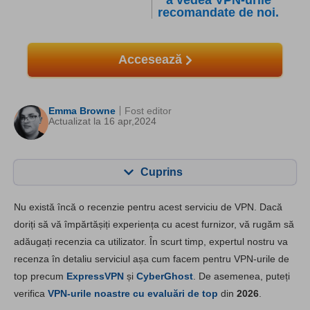
a vedea VPN-urile
recomandate de noi.
Accesează
Emma Browne
Fost editor
Actualizat la 16 apr,2024
Cuprins
Cuprins:
Scorul nostru:
Nu există încă o recenzie pentru acest serviciu de VPN. Dacă
Caracteristici cheie
6.6
doriți să vă împărtășiți experiența cu acest furnizor, vă rugăm să
adăugați recenzia ca utilizator. În scurt timp, expertul nostru va
Instalare și aplicații
6.8
recenza în detaliu serviciul așa cum facem pentru VPN-urile de
Preț
6.6
top precum
ExpressVPN
și
CyberGhost
. De asemenea, puteți
Fiabilitate & Suport
6.6
verifica
VPN-urile noastre cu evaluări de top
din
2026
.