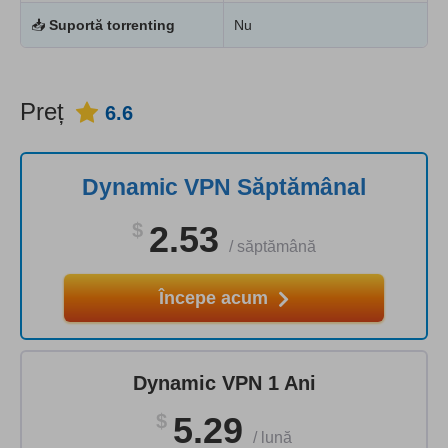
📥
Suportă torrenting
Nu
Preț
6.6
Dynamic VPN Săptămânal
$
2.53
/
săptămână
Începe acum
Dynamic VPN 1 Ani
$
5.29
/
lună