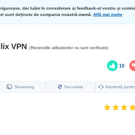
 riguroase, dar luăm în considerare și feedback-ul vostru și comis
nduri sunt deținute de compania noastră-mamă.
Află mai multe
lix VPN
(Recenziile utilizatorilor nu sunt verificate)
10
Streaming
Securitate
Asistență pentru