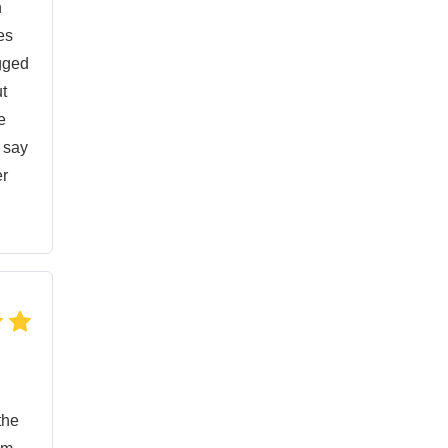
n
es
ogged
ut
e
s say
er
the