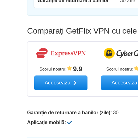
Garanție de returnare a banilor
30 Zile
Comparați GetFlix VPN cu cele 
9.9
Scorul nostru
:
Scorul nostru
:
Accesează
Acceseaz
Garanție de returnare a banilor (zile):
30
Aplicaţie mobilă: