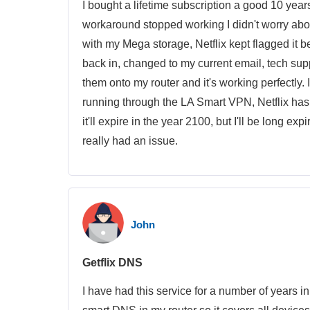
I bought a lifetime subscription a good 10 yea
workaround stopped working I didn't worry ab
with my Mega storage, Netflix kept flagged it b
back in, changed to my current email, tech supp
them onto my router and it's working perfectly.
running through the LA Smart VPN, Netflix hasn't
it'll expire in the year 2100, but I'll be long
really had an issue.
John
Getflix DNS
I have had this service for a number of years in