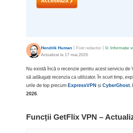
Accesează
Hendrik Human
Fost redactor
Informație v
Actualizat la 17 mai,2025
Nu există încă o recenzie pentru acest serviciu de 
să adăugați recenzia ca utilizator. În scurt timp, e
urile de top precum
ExpressVPN
și
CyberGhost
.
2026
.
Funcții GetFlix VPN – Actuali