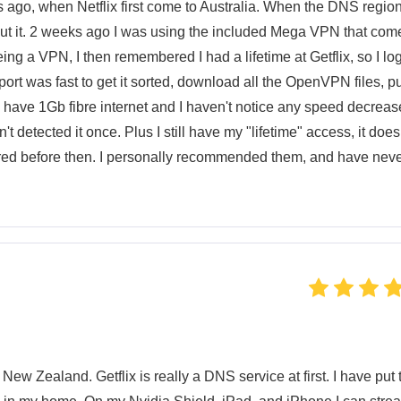
rs ago, when Netflix first come to Australia. When the DNS regio
out it. 2 weeks ago I was using the included Mega VPN that com
eing a VPN, I then remembered I had a lifetime at Getflix, so I l
ort was fast to get it sorted, download all the OpenVPN files, p
 I have 1Gb fibre internet and I haven't notice any speed decreas
 detected it once. Plus I still have my "lifetime" access, it doe
 expired before then. I personally recommended them, and have nev
 New Zealand. Getflix is really a DNS service at first. I have put 