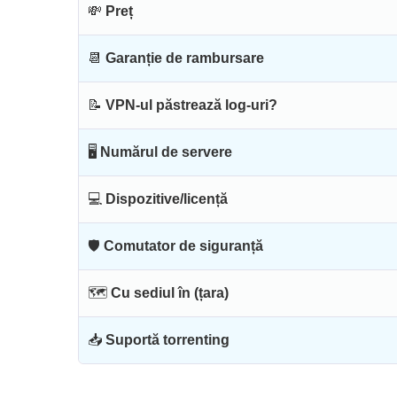
💸
Preț
📆
Garanție de rambursare
📝
VPN-ul păstrează log-uri?
🖥
Numărul de servere
💻
Dispozitive/licență
🛡
Comutator de siguranță
🗺
Cu sediul în (țara)
📥
Suportă torrenting