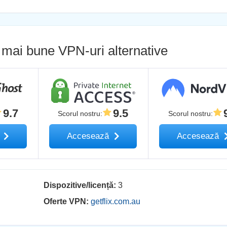
mai bune VPN-uri alternative
9.7
9.5
Scorul nostru
:
Scorul nostru
:
ă
Accesează
Accesează
Dispozitive/licență:
3
Oferte VPN:
getflix.com.au