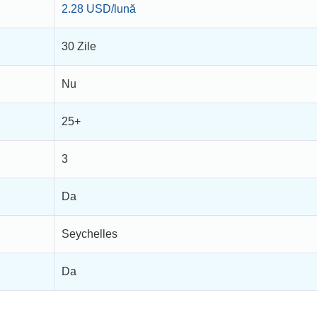
2.28 USD/lună
30 Zile
Nu
25+
3
Da
Seychelles
Da