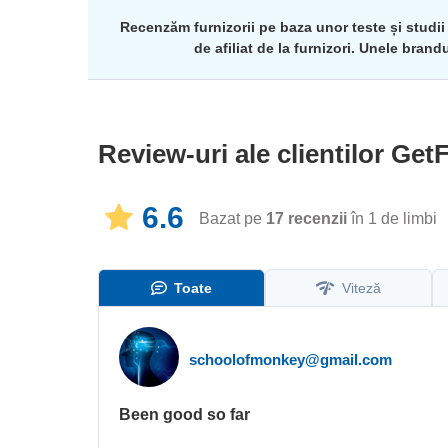
Recenzăm furnizorii pe baza unor teste și studii
de afiliat de la furnizori. Unele bra
Review-uri ale clientilor
GetF
6.6
Bazat pe
17
recenzii
în 1 de limbi​
Toate
Viteză
schoolofmonkey@gmail.com
Been good so far