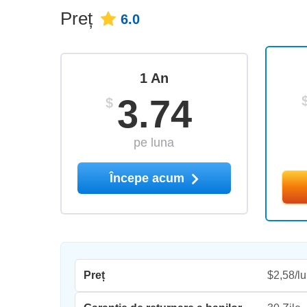
Preț
6.0
1 An
3.74
$
pe luna
Începe acum
Preț
$2,58/l