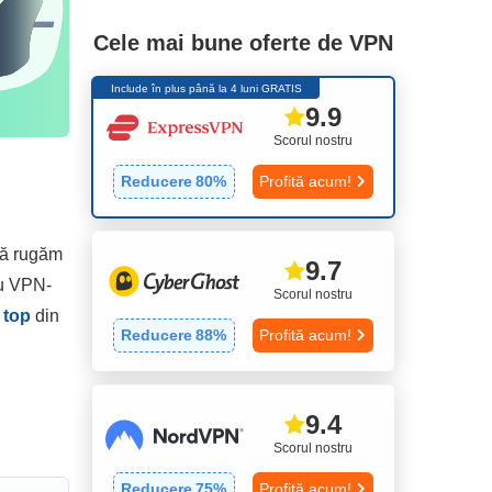
Cele mai bune oferte de VPN
Include în plus până la 4 luni GRATIS
9.9
Scorul nostru
Reducere
80
%
Profită acum!
 vă rugăm
9.7
ru VPN-
Scorul nostru
 top
din
Reducere
88
%
Profită acum!
9.4
Scorul nostru
Reducere
75
%
Profită acum!