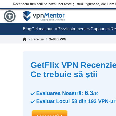
Recenzăm furnizorii pe baza unor teste și studii riguroase, dar luăm 
Blog
Cel mai bun VPN
Instrumente
Cupoane
Re
Recenzii
GetFlix VPN
GetFlix VPN Recenzie
Ce trebuie să știi
6.3
Evaluarea Noastră:
/10
Evaluat Locul
58
din
193
VPN-ur