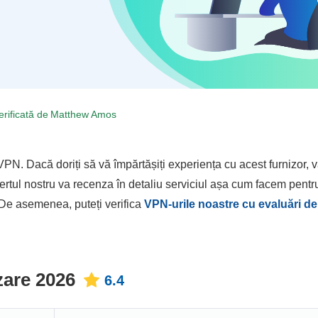
erificată de
Matthew Amos
VPN. Dacă doriți să vă împărtășiți experiența cu acest furnizor,
xpertul nostru va recenza în detaliu serviciul așa cum facem pent
 De asemenea, puteți verifica
VPN-urile noastre cu evaluări de
zare 2026
6.4