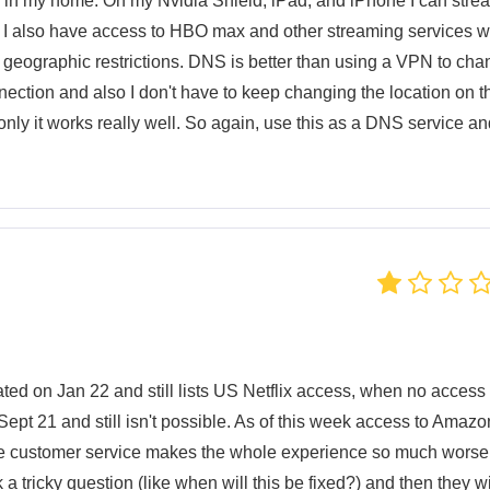
es in my home. On my Nvidia Shield, iPad, and iPhone I can stre
 I also have access to HBO max and other streaming services 
 geographic restrictions. DNS is better than using a VPN to ch
nection and also I don't have to keep changing the location on t
nly it works really well. So again, use this as a DNS service an
dated on Jan 22 and still lists US Netflix access, when no access 
Sept 21 and still isn't possible. As of this week access to Amazo
ble customer service makes the whole experience so much worse
a tricky question (like when will this be fixed?) and then they wi