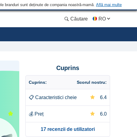
 Unele branduri sunt deținute de compania noastră-mamă.
Află mai multe
Căutare
RO
Cuprins
Cuprins:
Scorul nostru:
📋
Caracteristici cheie
6.4
💰
Preț
6.0
17 recenzii de utilizatori