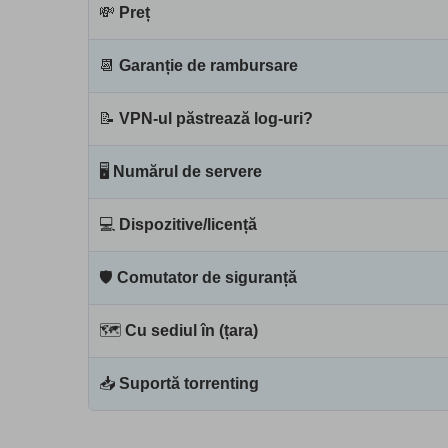
💸
Preț
📆
Garanție de rambursare
📝
VPN-ul păstrează log-uri?
🖥
Numărul de servere
💻
Dispozitive/licență
🛡
Comutator de siguranță
🗺
Cu sediul în (țara)
📥
Suportă torrenting