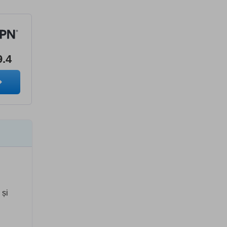
9.4
 și