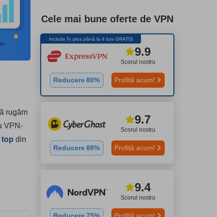
Cele mai bune oferte de VPN
Include în plus până la 4 luni GRATIS
9.9
Scorul nostru
Reducere
80
%
Profită acum!
 vă rugăm
9.7
ru VPN-
Scorul nostru
 top
din
Reducere
88
%
Profită acum!
9.4
Scorul nostru
Reducere
75
%
Profită acum!