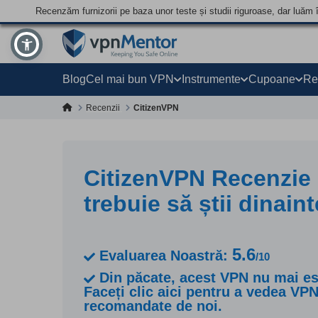
Recenzăm furnizorii pe baza unor teste și studii riguroase, dar luăm 
Blog
Cel mai bun VPN
Instrumente
Cupoane
Re
Recenzii
CitizenVPN
CitizenVPN Recenzie 
trebuie să știi dinaint
5.6
Evaluarea Noastră:
/10
Din păcate, acest VPN nu mai est
Faceți clic aici pentru a vedea VPN
recomandate de noi.