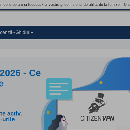
în considerare și feedback-ul vostru și comisionul de afiliat de la furnizori.
cenzii
Ghiduri
2026 - Ce
e
e activ.
-urile