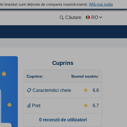
 Unele branduri sunt deținute de compania noastră-mamă.
Află mai multe
Căutare
RO
Cuprins
Cuprins:
Scorul nostru:
📋
Caracteristici cheie
6.6
💰
Preț
6.7
0 recenzii de utilizatori