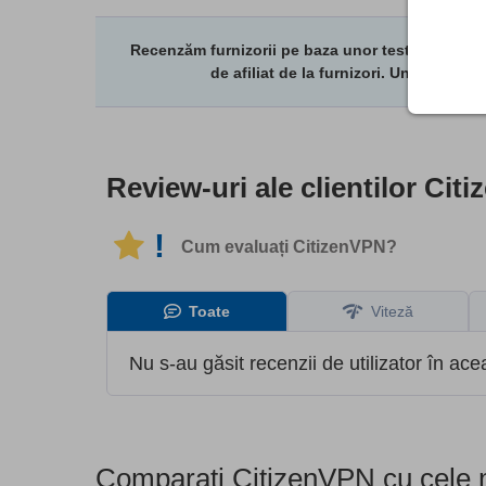
Recenzăm furnizorii pe baza unor teste și studii
de afiliat de la furnizori. Unele bra
Review-uri ale clientilor
Citi
!
Cum evaluați CitizenVPN?
Toate
Viteză
Nu s-au găsit recenzii de utilizator în ac
Comparați CitizenVPN cu cele m