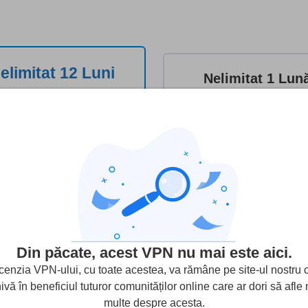
elimitat 12 Luni
Nelimitat 1 Lun
9.94
12.78
$
$
pe luna
pe luna
Începe acum
Începe acum
Din păcate, acest VPN nu mai este aici.
Dispozitive/licență:
10
enzia VPN-ului, cu toate acestea, va rămâne pe site-ul nostru 
ivă în beneficiul tuturor comunităților online care ar dori să afle
Oferte VPN:
citizenvpn.com
multe despre acesta.