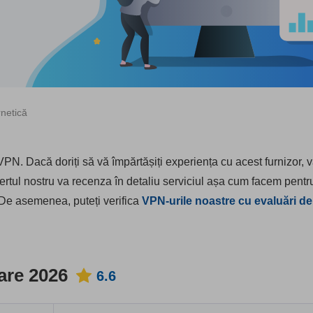
rnetică
VPN. Dacă doriți să vă împărtășiți experiența cu acest furnizor,
xpertul nostru va recenza în detaliu serviciul așa cum facem pent
 De asemenea, puteți verifica
VPN-urile noastre cu evaluări de
are 2026
6.6