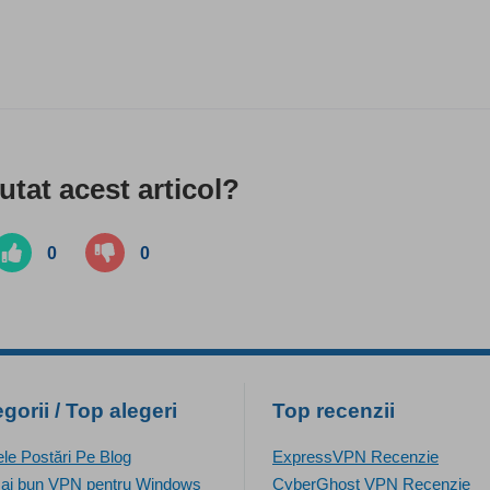
jutat acest articol?
0
0
gorii / Top alegeri
Top recenzii
ele Postări Pe Blog
ExpressVPN Recenzie
ai bun VPN pentru Windows
CyberGhost VPN Recenzie