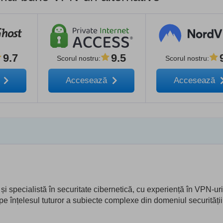
9.7
9.5
Scorul nostru
:
Scorul nostru
:
ă
Accesează
Accesează
și specialistă în securitate cibernetică, cu experiență în VPN-uri
e pe înțelesul tuturor a subiecte complexe din domeniul securității