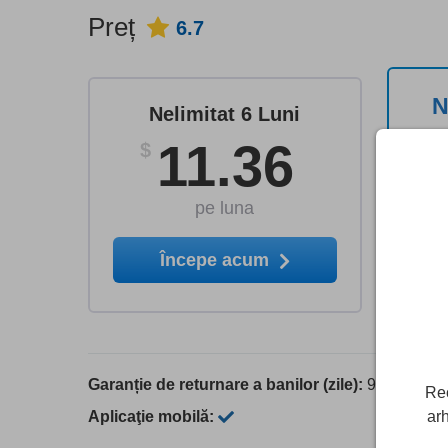
Preț
6.7
N
Nelimitat 6 Luni
11.36
$
pe luna
Începe acum
Garanție de returnare a banilor (zile):
90
Rec
Aplicaţie mobilă:
arh