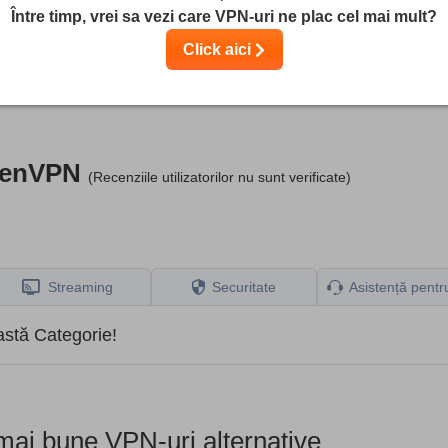
Între timp, vrei sa vezi care VPN-uri ne plac cel mai mult?
 riguroase, dar luăm în considerare și feedback-ul vostru și comis
Click aici
nduri sunt deținute de compania noastră-mamă.
Află mai multe
zenVPN
(Recenziile utilizatorilor nu sunt verificate)
Streaming
Securitate
Asistență pentru
eastă Categorie!
ai bune VPN-uri alternative