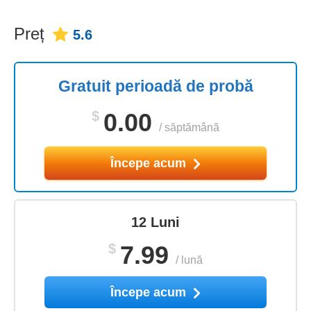
Preț
5.6
Gratuit perioadă de probă
$
0.00
/
săptămână
Începe acum
12 Luni
$
7.99
/
lună
Începe acum