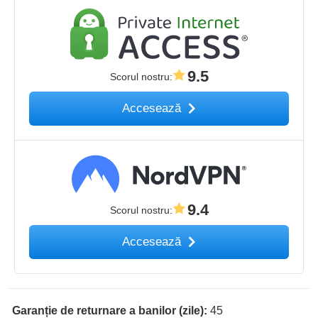
9.5
Scorul nostru
:
Accesează
9.4
Scorul nostru
:
Accesează
Garanție de returnare a banilor (zile):
45