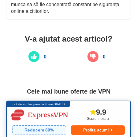
munca sa să fie concentrată constant pe siguranța
online a cititorilor.
V-a ajutat acest articol?
0
0
Cele mai bune oferte de VPN
Include în plus până la 4 luni GRATIS
9.9
Scorul nostru
Reducere
80
%
Profită acum!