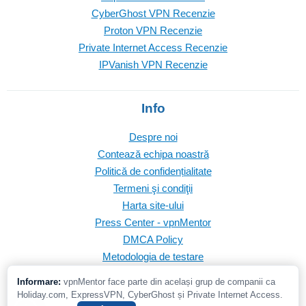
CyberGhost VPN Recenzie
Proton VPN Recenzie
Private Internet Access Recenzie
IPVanish VPN Recenzie
Info
Despre noi
Contează echipa noastră
Politică de confidențialitate
Termeni şi condiţii
Harta site-ului
Press Center - vpnMentor
DMCA Policy
Metodologia de testare
Informare:
vpnMentor face parte din același grup de companii ca
Holiday.com, ExpressVPN, CyberGhost și Private Internet Access.