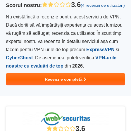
3.6
Scorul nostru
:
(4 recenzii de utilizatori)
Nu există încă o recenzie pentru acest serviciu de VPN.
Dacă doriți să vă împărtășiți experiența cu acest furnizor,
vă rugăm să adăugați recenzia ca utilizator. În scurt timp,
expertul nostru va recenza în detaliu serviciul așa cum
facem pentru VPN-urile de top precum
ExpressVPN
și
CyberGhost
. De asemenea, puteți verifica
VPN-urile
noastre cu evaluări de top
din
2026
.
Recenzie completă
3.6