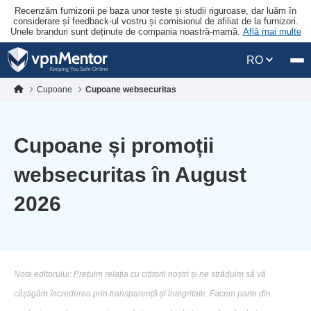
Recenzăm furnizorii pe baza unor teste și studii riguroase, dar luăm în
considerare și feedback-ul vostru și comisionul de afiliat de la furnizori.
Unele branduri sunt deținute de compania noastră-mamă.
Află mai multe
RO
Cupoane
Cupoane websecuritas
Cupoane și promoții
websecuritas în August
2026
Nota editorului: Prețuim relația cu cititorii noștri și ne străduim să vă
câștigăm încrederea prin transparență și integritate. Facem parte din