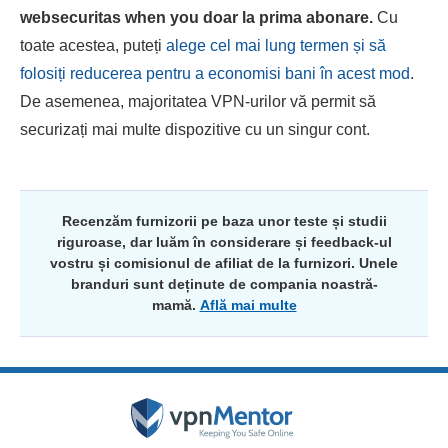
websecuritas when you doar la prima abonare.
Cu
toate acestea, puteți
alege cel mai lung termen și să
folosiți reducerea pentru a economisi bani în acest mod
.
De asemenea, majoritatea VPN-urilor vă permit să
securizați mai multe dispozitive cu un singur cont.
Recenzăm furnizorii pe baza unor teste și studii
riguroase, dar luăm în considerare și feedback-ul
vostru și comisionul de afiliat de la furnizori. Unele
branduri sunt deținute de compania noastră-
mamă.
Află mai multe