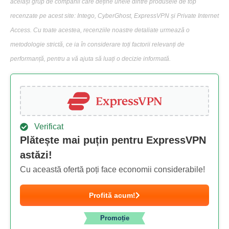
același grup de companii care deține unele dintre produsele de top
recenzate pe acest site: Intego, CyberGhost, ExpressVPN și Private Internet
Access. Cu toate acestea, recenziile noastre detaliate urmează o
metodologie strictă, ce ia în considerare toți factorii relevanți de
performanță, pentru a vă ajuta să luați o decizie informată.
Verificat
Plătește mai puțin pentru ExpressVPN
astăzi!
Cu această ofertă poți face economii considerabile!
Profită acum!
Promoție