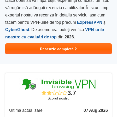
Dacă doriți să vă împărtășiți experiența cu acest furnizor,
vă rugăm să adăugați recenzia ca utilizator. În scurt timp,
expertul nostru va recenza în detaliu serviciul așa cum
facem pentru VPN-urile de top precum
ExpressVPN
și
CyberGhost
. De asemenea, puteți verifica
VPN-urile
noastre cu evaluări de top
din
2026
.
Recenzie completă
3.7
Scorul nostru
Ultima actualizare
07 Aug,2026