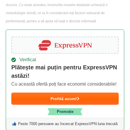
Access. Cu toate acestea, recenziile noastre detaliate urmează o
metodologie strictă, ce ia în considerare toți factorii relevanți de
performanță, pentru a vă ajuta să luați o decizie informată.
Verificat
Plătește mai puțin pentru ExpressVPN
astăzi!
Cu această ofertă poți face economii considerabile!
Profită acum!
Promoție
Peste 7000 persoane au încercat ExpressVPN luna trecută