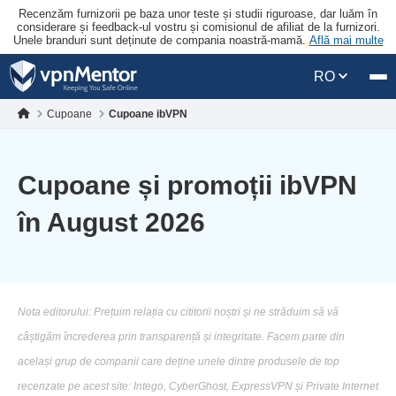
Recenzăm furnizorii pe baza unor teste și studii riguroase, dar luăm în
considerare și feedback-ul vostru și comisionul de afiliat de la furnizori.
Unele branduri sunt deținute de compania noastră-mamă.
Află mai multe
RO
Cupoane
Cupoane ibVPN
Cupoane și promoții ibVPN
în August 2026
Nota editorului: Prețuim relația cu cititorii noștri și ne străduim să vă
câștigăm încrederea prin transparență și integritate. Facem parte din
același grup de companii care deține unele dintre produsele de top
recenzate pe acest site: Intego, CyberGhost, ExpressVPN și Private Internet