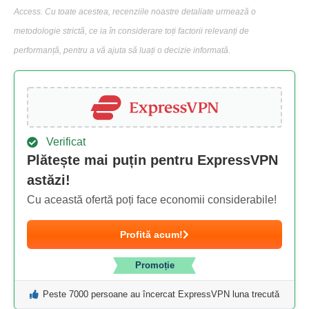
Access. Cu toate acestea, recenziile noastre detaliate urmează o
metodologie strictă, ce ia în considerare toți factorii relevanți de
performanță, pentru a vă ajuta să luați o decizie informată.
Verificat
Plătește mai puțin pentru ExpressVPN
astăzi!
Cu această ofertă poți face economii considerabile!
Profită acum!
Promoție
Peste 7000 persoane au încercat ExpressVPN luna trecută