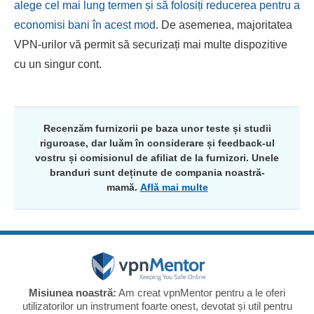
alege cel mai lung termen și să folosiți reducerea pentru a
economisi bani în acest mod
. De asemenea, majoritatea
VPN-urilor vă permit să securizați mai multe dispozitive
cu un singur cont.
Recenzăm furnizorii pe baza unor teste și studii
riguroase, dar luăm în considerare și feedback-ul
vostru și comisionul de afiliat de la furnizori. Unele
branduri sunt deținute de compania noastră-
mamă.
Află mai multe
Misiunea noastră:
Am creat vpnMentor pentru a le oferi
utilizatorilor un instrument foarte onest, devotat și util pentru