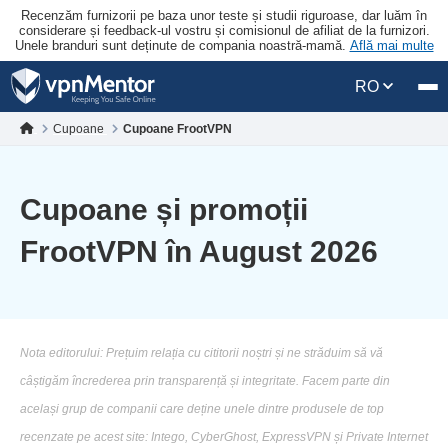
Recenzăm furnizorii pe baza unor teste și studii riguroase, dar luăm în
considerare și feedback-ul vostru și comisionul de afiliat de la furnizori.
Unele branduri sunt deținute de compania noastră-mamă.
Află mai multe
RO
Cupoane
Cupoane FrootVPN
Cupoane și promoții
FrootVPN în August 2026
Nota editorului: Prețuim relația cu cititorii noștri și ne străduim să vă
câștigăm încrederea prin transparență și integritate. Facem parte din
același grup de companii care deține unele dintre produsele de top
recenzate pe acest site: Intego, CyberGhost, ExpressVPN și Private Internet