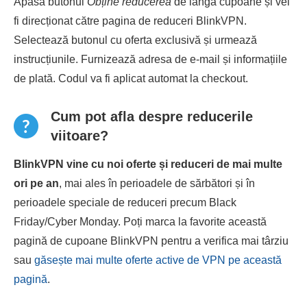
Apasă butonul
Obține reducerea
de lângă cupoane și vei
fi direcționat către pagina de reduceri BlinkVPN.
Selectează butonul cu oferta exclusivă și urmează
instrucțiunile. Furnizează adresa de e-mail și informațiile
de plată. Codul va fi aplicat automat la checkout.
Cum pot afla despre reducerile
viitoare?
BlinkVPN vine cu noi oferte și reduceri de mai multe
ori pe an
, mai ales în perioadele de sărbători și în
perioadele speciale de reduceri precum Black
Friday/Cyber ​​Monday. Poți marca la favorite această
pagină de cupoane BlinkVPN pentru a verifica mai târziu
sau
găsește mai multe oferte active de VPN pe această
pagină
.