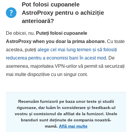
Pot folosi cupoanele
AstroProxy pentru o achiziție
anterioară?
De obicei, nu.
Puteți folosi cupoanele
AstroProxy when you doar la prima abonare.
Cu toate
acestea, puteți
alege cel mai lung termen și să folosiți
reducerea pentru a economisi bani în acest mod
. De
asemenea, majoritatea VPN-urilor vă permit să securizați
mai multe dispozitive cu un singur cont.
Recenzăm furnizorii pe baza unor teste și studii
riguroase, dar luăm în considerare și feedback-ul
vostru și comisionul de afiliat de la furnizori. Unele
branduri sunt deținute de compania noastră-
mamă.
Află mai multe