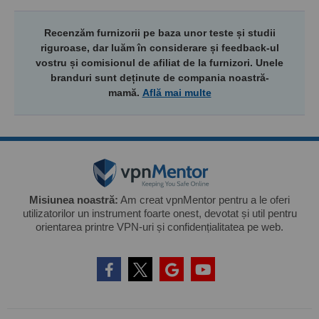
Recenzăm furnizorii pe baza unor teste și studii
riguroase, dar luăm în considerare și feedback-ul
vostru și comisionul de afiliat de la furnizori. Unele
branduri sunt deținute de compania noastră-
mamă.
Află mai multe
Misiunea noastră:
Am creat vpnMentor pentru a le oferi
utilizatorilor un instrument foarte onest, devotat și util pentru
orientarea printre VPN-uri și confidențialitatea pe web.