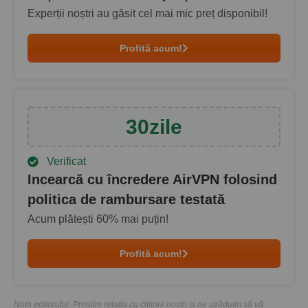
Experții noștri au găsit cel mai mic preț disponibil!
Profită acum!
30
zile
Verificat
Incearcă cu încredere AirVPN folosind
politica de rambursare testată
Acum plătești
60
% mai puțin!
Profită acum!
Nota editorului: Prețuim relația cu cititorii noștri și ne străduim să vă