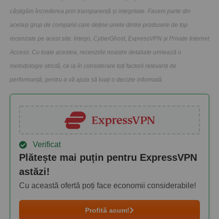
câștigăm încrederea prin transparență și integritate. Facem parte din
același grup de companii care deține unele dintre produsele de top
recenzate pe acest site: Intego, CyberGhost, ExpressVPN și Private Internet
Access. Cu toate acestea, recenziile noastre detaliate urmează o
metodologie strictă, ce ia în considerare toți factorii relevanți de
performanță, pentru a vă ajuta să luați o decizie informată.
Verificat
Plătește mai puțin pentru ExpressVPN
astăzi!
Cu această ofertă poți face economii considerabile!
Profită acum!