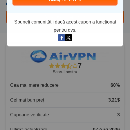
noastre cu evaluări de top
din
2026
.
Recenzie completă
Spuneți comunității dacă acest cupon a funcționat
pentru dvs.
7
Scorul nostru
Cea mai mare reducere
60
%
Cel mai bun preț
3.21
$
Cupoane verificate
3
Ultima actualizare
07 Aug,2026