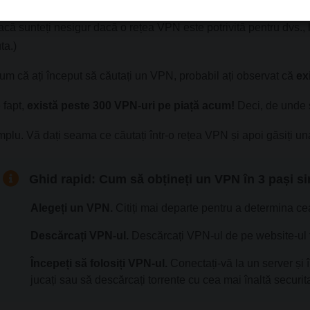
acă sunteți nesigur dacă o rețea VPN este potrivită pentru dvs., 
ta.)
um că ați început să căutați un VPN, probabil ați observat că
ex
 fapt,
există peste 300 VPN-uri pe piață acum!
Deci, de unde ș
mplu. Vă dați seama ce căutați într-o rețea VPN și apoi găsiți un
Ghid rapid:
Cum să obțineți un VPN în 3 pași si
Alegeți un VPN.
Citiți mai departe pentru a determina ce
Descărcați VPN-ul.
Descărcați VPN-ul de pe website-ul fu
Începeți să folosiți VPN-ul.
Conectați-vă la un server și î
jucați sau să descărcați torrente cu cea mai înaltă securit