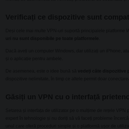
Verificați ce dispozitive sunt compat
Deși cele mai multe VPN-uri suportă principalele platforme
uri nu sunt disponibile pe toate platformele
.
Dacă aveți un computer Windows, dar utilizați un iPhone, atun
și o aplicație pentru ambele.
De asemenea, este o idee bună să
vedeți câte dispozitive
dispozitive nelimitate, în timp ce altele permit doar conectarea
Găsiți un VPN cu o interfață prieten
Setarea și interfața de utilizator pe o mulțime de rețele VPN 
expert în tehnologie și nu doriți să vă faceți probleme încerc
unul care oferă proceduri simple și o platformă ușor de utiliza