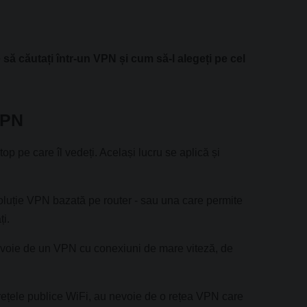
e să căutați într-un VPN și cum să-l alegeți pe cel
VPN
op pe care îl vedeți. Același lucru se aplică și
oluție VPN bazată pe router - sau una care permite
ți.
 nevoie de un VPN cu conexiuni de mare viteză, de
e rețele publice WiFi, au nevoie de o rețea VPN care