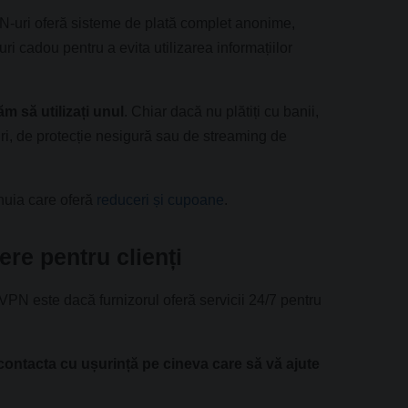
PN-uri oferă sisteme de plată complet anonime,
uri cadou pentru a evita utilizarea informațiilor
 să utilizați unul
. Chiar dacă nu plătiți cu banii,
țuri, de protecție nesigură sau de streaming de
unuia care oferă
reduceri și cupoane
.
ere pentru clienți
ui VPN este dacă furnizorul oferă servicii 24/7 pentru
contacta cu ușurință pe cineva care să vă ajute