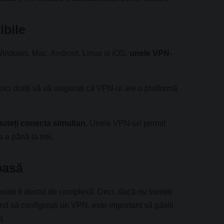
ibile
 Windows, Mac,
Android
, Linux și iOS,
unele VPN-
ci doriți să vă asigurați că VPN-ul are o platformă
 puteți conecta simultan
. Unele VPN-uri permit
 a până la trei.
oasă
poate fi destul de complexă. Deci, dacă nu sunteți
ând să configurați un VPN, este important să găsiți
t.