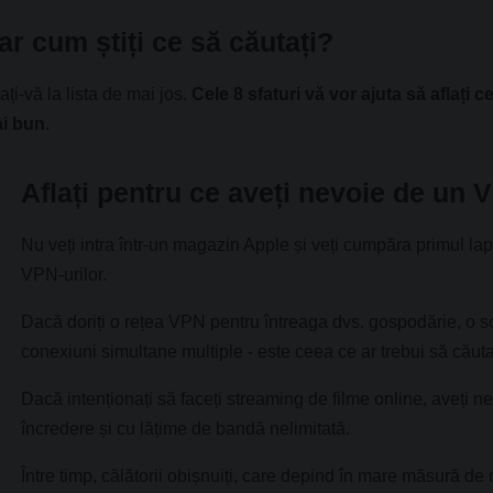
ar cum știți ce să căutați?
ați-vă la lista de mai jos.
Cele 8 sfaturi vă vor ajuta să aflați c
i bun
.
Aflați pentru ce aveți nevoie de un 
Nu veți intra într-un magazin Apple și veți cumpăra primul lapt
VPN-urilor.
Dacă doriți o rețea VPN pentru întreaga dvs. gospodărie, o s
conexiuni simultane multiple - este ceea ce ar trebui să căuta
Dacă intenționați să faceți streaming de filme online, aveți
încredere și cu lățime de bandă nelimitată.
Între timp, călătorii obișnuiți, care depind în mare măsură d