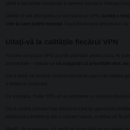
oferă o securitate excelentă și servere situate în întreaga lum
Odată ce veți afla pentru ce veți folosi un VPN,
scrieți o lis
cele la care puteți renunța
. După finalizarea procesului, va 
Uitați-vă la calitățile fiecărui VPN
Fiecare companie VPN acordă prioritate pentru ceva. Ar putea fi
anonimitate – trebuie să
vă asigurați că prioritățile dvs. se
Dacă doriți să urmăriți conținut blocat din punct de vedere ge
a debloca conținutul.
De examplu, multe VPN-uri au probleme cu ocolirea blocului 
Dacă sunteți jurnalist sau altcineva care își apreciază confi
păstrează jurnalele și are o criptare sigură, ar trebui să fie pri
Merită, de asemenea, să verificați protocolul de securitate și