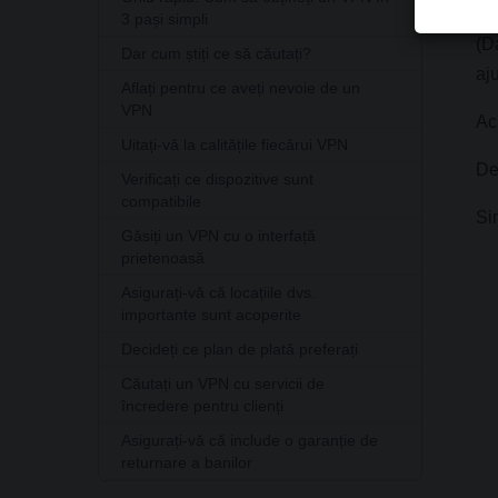
3 pași simpli
(D
Dar cum știți ce să căutați?
aju
Aflați pentru ce aveți nevoie de un
VPN
Ac
Uitați-vă la calitățile fiecărui VPN
De
Verificați ce dispozitive sunt
compatibile
Si
Găsiți un VPN cu o interfață
prietenoasă
Asigurați-vă că locațiile dvs.
importante sunt acoperite
Decideți ce plan de plată preferați
Căutați un VPN cu servicii de
încredere pentru clienți
Asigurați-vă că include o garanție de
returnare a banilor