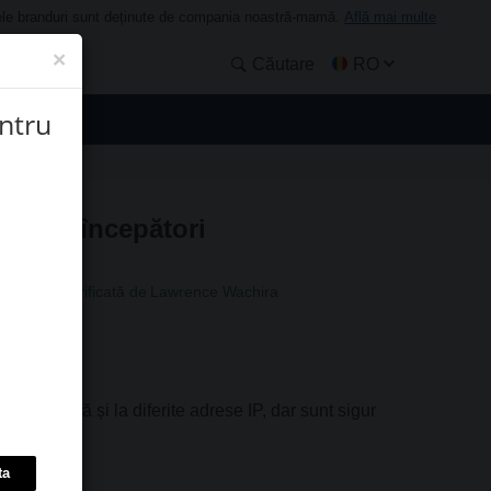
 Unele branduri sunt deținute de compania noastră-mamă.
Află mai multe
×
Căutare
RO
ntru
pentru începători
nformație verificată de
Lawrence Wachira
rea anonimă și la diferite adrese IP, dar sunt sigur