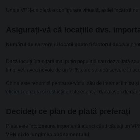
Unele VPN-uri oferă o configurare virtuală, astfel încât să nu 
Asigurați-vă că locațiile dvs. import
Numărul de servere și locații poate fi factorul decisiv
pent
Dacă locuiți într-o țară mai puțin populată sau dezvoltată sau p
timp, veți avea nevoie de un VPN care să aibă servere în ace
China este renumită pentru serviciul său de internet limitat 
eficient cenzura și restricțiile
este esențial dacă aveți de gând 
Decideți ce plan de plată preferați
Plata este întotdeauna importantă atunci când căutați un VP
VPN și de lungimea abonamentului
.