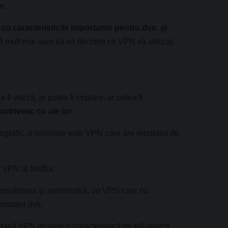
e.
tă cu caracteristicile importante pentru dvs. și
fi mult mai ușor să vă decideți ce VPN să utilizați.
 viteză, ar putea fi criptare, ar putea fi
 potrivesc cu ale lor
.
ografic, o prioritate este VPN care are reputația de
VPN al Netflix.
dențialitatea și anonimatul, un VPN care nu
oritatea dvs.
 dacă VPN include o caracteristică de kill-switch.