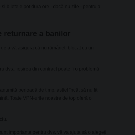
i biletele pot dura ore - dacă nu zile - pentru a
e returnare a banilor
ă de a vă asigura că nu rămâneți blocat cu un
ru dvs., ieșirea din contract poate fi o problemă
anumită perioadă de timp, astfel încât să nu fiți
mină. Toate VPN-urile noastre de top oferă o
ciu.
sunt importante pentru dvs. vă va ajuta să o alegeți