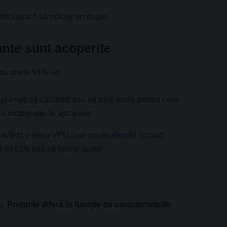
trebuiască să ridicați un deget.
ante sunt acoperite
ru unele VPN-uri.
lănuiți să călătoriți sau să trăiți acolo pentru ceva
a locație sau în apropiere.
și având
o rețea VPN care poate aborda în mod
să trăiți sau să lucrați acolo.
N.
Prețurile diferă în funcție de caracteristicile