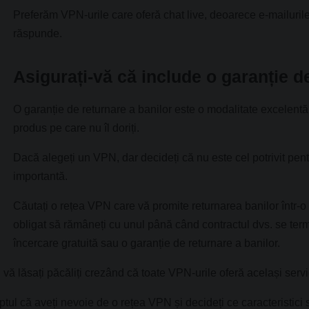
Preferăm VPN-urile care oferă chat live, deoarece e-mailurile ș
răspunde.
Asigurați-vă că include o garanție d
O garanție de returnare a banilor este o modalitate excelent
produs pe care nu îl doriți.
Dacă alegeți un VPN, dar decideți că nu este cel potrivit pent
importantă.
Căutați o rețea VPN care vă promite returnarea banilor într-o 
obligat să rămâneți cu unul până când contractul dvs. se ter
încercare gratuită sau o garanție de returnare a banilor.
 vă lăsați păcăliți crezând că toate VPN-urile oferă același servi
ptul că aveți nevoie de o rețea VPN și decideți ce caracteristici 