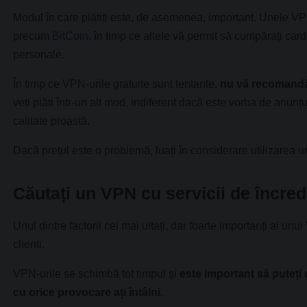
Modul în care plătiți este, de asemenea, important. Unele V
precum
BitCoin
, în timp ce altele vă permit să cumpărați card
personale.
În timp ce VPN-urile gratuite sunt tentante,
nu vă recomandăm
veți plăti într-un alt mod, indiferent dacă este vorba de anun
calitate proastă.
Dacă prețul este o problemă, luați în considerare utilizarea 
Căutați un VPN cu servicii de încred
Unul dintre factorii cei mai uitați, dar foarte importanți ai un
clienți.
VPN-urile se schimbă tot timpul și
este important să puteți 
cu orice provocare ați întâlni
.