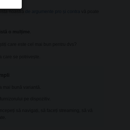
lista noastră
de argumente pro și contra
vă poate
istă o mulțime
.
tiți care este cel mai bun pentru dvs?
a care se potrivește.
mpli
a mai bună variantă.
rnizorului pe dispozitiv.
ncepeți să navigați, să faceți streaming, să vă
ate.