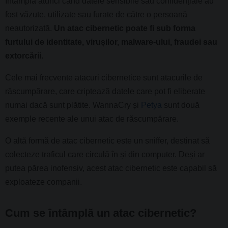
întâmplă atunci când datele sensibile sau confidențiale au
fost văzute, utilizate sau furate de către o persoană
neautorizată.
Un atac cibernetic poate fi sub forma
furtului de identitate, virușilor, malware-ului, fraudei sau
extorcării
.
Cele mai frecvente atacuri cibernetice sunt atacurile de
răscumpărare, care criptează datele care pot fi eliberate
numai dacă sunt plătite. WannaCry și
Petya
sunt două
exemple recente ale unui atac de răscumpărare.
O altă formă de atac cibernetic este un sniffer, destinat să
colecteze traficul care circulă în și din computer. Deși ar
putea părea inofensiv, acest atac cibernetic este capabil să
exploateze companii.
Cum se întâmplă un atac cibernetic?