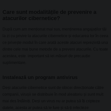
Care sunt modalitățile de prevenire a
atacurilor cibernetice?
După cum am menționat mai sus, menținerea angajaților tăi
la zi cu privire la atacurile cibernetice și educarea lor în ceea
ce privește modul în care arată aceste atacuri reprezintă una
dintre cele mai bune metode de a preveni atacurile. Cu toate
acestea, este important să iei măsuri de precauție
suplimentare.
Instalează un program antivirus
Deși atacurile cibernetice sunt de obicei direcționate către
companii, virușii se distribuie în mod aleatoriu și sunt mult
mai des întâlniți. Deși un virus nu ar putea să îți cripteze
datele, acesta ar putea să le fure și să-ți infecteze