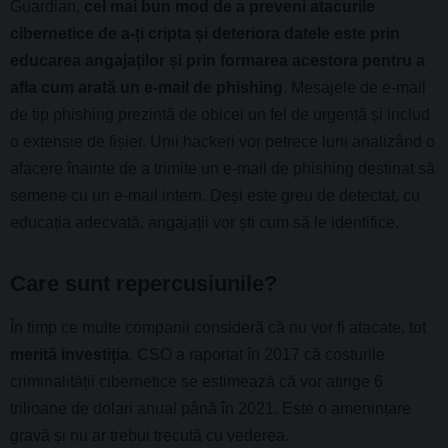
Guardian,
cel mai bun mod de a preveni atacurile
cibernetice de a-ți cripta și deteriora datele este prin
educarea angajaților și prin formarea acestora pentru a
afla cum arată un e-mail de phishing
. Mesajele de e-mail
de tip phishing prezintă de obicei un fel de urgență și includ
o extensie de fișier. Unii hackeri vor petrece luni analizând o
afacere înainte de a trimite un e-mail de phishing destinat să
semene cu un e-mail intern. Deși este greu de detectat, cu
educația adecvată, angajații vor ști cum să le identifice.
Care sunt repercusiunile?
În timp ce multe companii consideră că nu vor fi atacate, tot
merită investiția
. CSO a raportat în 2017 că costurile
criminalității cibernetice se estimează că vor atinge 6
trilioane de dolari anual până în 2021. Este o amenințare
gravă și nu ar trebui trecută cu vederea.