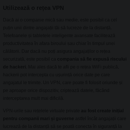
Utilizează o rețea VPN
Dacă ai o companie mică sau medie, este posibil ca cel
puțin unii dintre angajații tăi să lucreze de la distanță.
Telefoanele și tabletele inteligente avansate facilitează
productivitatea în afara biroului sau chiar în timpul unei
călătorii. Dar dacă nu poți asigura angajaților o rețea
securizată, este posibil ca
compania să fie expusă riscului
de hackeri
. Mai ales dacă te afli pe o rețea WiFi publică,
hackerii pot intercepta cu ușurință orice date pe care
angajatul le trimite. Un VPN, care poate fi folosit oriunde și
pe aproape orice dispozitiv, criptează datele, făcând
interceptarea mult mai dificilă.
VPN-urile sau rețelele virtuale private
au fost create inițial
pentru companii mari și guverne
astfel încât angajații care
lucrează de la distanță să se poată conecta în siguranță la