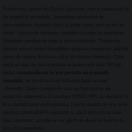
Potrivit unui articol din
Digital Guardian
, care a intervievat 44
de experți în securitate, "prevenirea atacurilor de
răscumpărare, în primul rând, îți poate salva zeci de mii de
dolari - sau poate milioane - pierderi cauzate de operațiuni
întrerupte, pierderi de date și alte consecințe. "Pierderea
datelor are un impact devastator asupra companiilor, atât din
punct de vedere financiar, cât și din partea clientului. Chiar
dacă un atac de răscumpărare ar putea cere doar 300 de
dolari,
companiile nu își pot permite să-și piardă
reputația
, iar acest lucru se întâmplă după un atac
cibernetic. Dintre companiile care au fost victime ale
serviciilor cibernetice în sondajul KPMG, 89% au declarat că
le-a afectat foarte mult reputația. Clienții depind de tine să le
păstrezi informațiile în siguranță și, dacă ești victima unui
atac cibernetic, aceștia se vor gândi de două ori înainte de
a-ți utiliza serviciile.