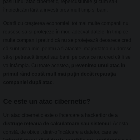
pașii unui atac cibernetic, repercusiunile și cum să-l
împiedicăm fără a investi prea mult timp și bani.
Odată cu creșterea economiei, tot mai multe companii nu
reușesc să-și protejeze în mod adecvat datele. În timp ce
multe companii pretind că nu se protejează deoarece cred
că sunt prea mici pentru a fi atacate, majoritatea nu doresc
să-și petreacă timpul sau banii pe ceva ce nu cred că li se
va întâmpla. Cu toate acestea,
prevenirea unui atac în
primul rând costă mult mai puțin decât reparația
companiei după atac
.
Ce este un atac cibernetic?
Un atac cibernetic este o încercare a hackerilor de a
distruge rețeaua de calculatoare sau sistemul
. Acesta
constă, de obicei, dintr-o încălcare a datelor, care se