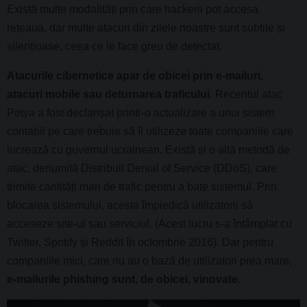
Există multe modalități prin care hackerii pot accesa
rețeaua, dar multe atacuri din zilele noastre sunt subtile și
silențioase, ceea ce le face greu de detectat.
Atacurile cibernetice apar de obicei prin e-mailuri,
atacuri mobile sau deturnarea traficului
. Recentul
atac
Petya
a fost declanșat printr-o actualizare a unui sistem
contabil pe care trebuie să îl utilizeze toate companiile care
lucrează cu guvernul ucrainean. Există și o altă metodă de
atac, denumită Distribuit Denial of Service (DDoS), care
trimite cantități mari de trafic pentru a bate sistemul. Prin
blocarea sistemului, acesta împiedică utilizatorii să
acceseze site-ul sau serviciul. (Acest lucru s-a întâmplat cu
Twitter, Spotify și Reddit în octombrie 2016). Dar pentru
companiile mici, care nu au o bază de utilizatori prea mare,
e-mailurile phishing sunt, de obicei, vinovate
.