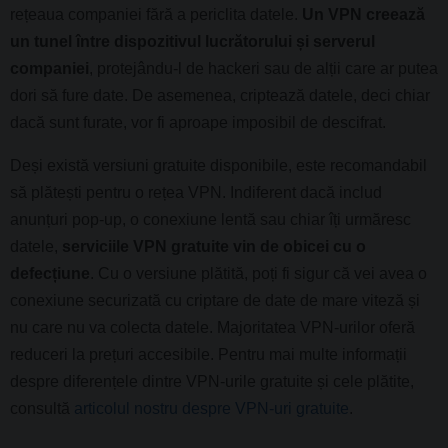
rețeaua companiei fără a periclita datele.
Un VPN creează
un tunel între dispozitivul lucrătorului și serverul
companiei
, protejându-l de hackeri sau de alții care ar putea
dori să fure date. De asemenea, criptează datele, deci chiar
dacă sunt furate, vor fi aproape imposibil de descifrat.
Deși există versiuni gratuite disponibile, este recomandabil
să plătești pentru o rețea VPN. Indiferent dacă includ
anunțuri pop-up, o conexiune lentă sau chiar îți urmăresc
datele,
serviciile VPN gratuite vin de obicei cu o
defecțiune
. Cu o versiune plătită, poți fi sigur că vei avea o
conexiune securizată cu criptare de date de mare viteză și
nu care nu va colecta datele. Majoritatea VPN-urilor oferă
reduceri la prețuri accesibile. Pentru mai multe informații
despre diferențele dintre VPN-urile gratuite și cele plătite,
consultă
articolul nostru despre VPN-uri gratuite
.