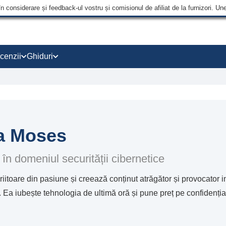
în considerare și feedback-ul vostru și comisionul de afiliat de la furnizori.
cenzii
Ghiduri
a Moses
 în domeniul securității cibernetice
iitoare din pasiune și creează conținut atrăgător și provocator in
. Ea iubește tehnologia de ultimă oră și pune preț pe confidenția