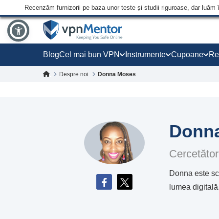
Recenzăm furnizorii pe baza unor teste și studii riguroase, dar luăm 
Blog
Cel mai bun VPN
Instrumente
Cupoane
Re
Despre noi
Donna Moses
Donn
Cercetător
Donna este scr
lumea digitală