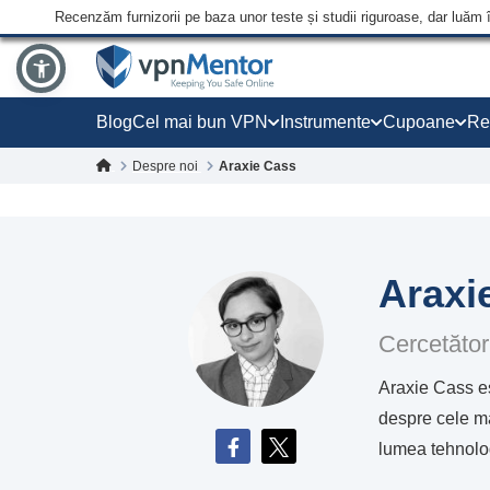
Recenzăm furnizorii pe baza unor teste și studii riguroase, dar luăm 
Blog
Cel mai bun VPN
Instrumente
Cupoane
Re
Despre noi
Araxie Cass
Araxi
Cercetător
Araxie Cass es
despre cele ma
lumea tehnolog