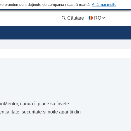
 Unele branduri sunt deținute de compania noastră-mamă.
Află mai multe
Căutare
RO
pnMentor, căruia îi place să învețe
alitate, securitate și noile apariții din